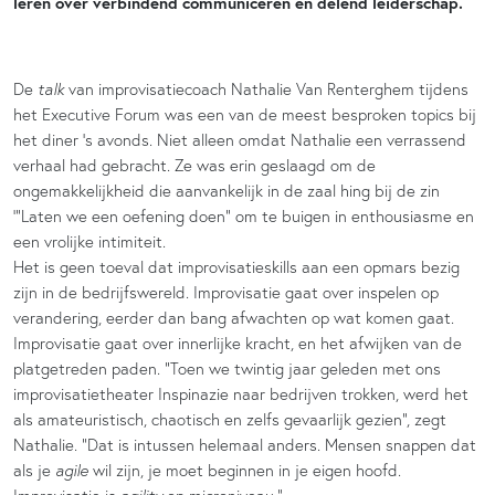
leren over verbindend communiceren en delend leiderschap.
De
talk
van improvisatiecoach Nathalie Van Renterghem tijdens
het Executive Forum was een van de meest besproken topics bij
het diner ‘s avonds. Niet alleen omdat Nathalie een verrassend
verhaal had gebracht. Ze was erin geslaagd om de
ongemakkelijkheid die aanvankelijk in de zaal hing bij de zin
‘”Laten we een oefening doen” om te buigen in enthousiasme en
een vrolijke intimiteit.
Het is geen toeval dat improvisatieskills aan een opmars bezig
zijn in de bedrijfswereld. Improvisatie gaat over inspelen op
verandering, eerder dan bang afwachten op wat komen gaat.
Improvisatie gaat over innerlijke kracht, en het afwijken van de
platgetreden paden. “Toen we twintig jaar geleden met ons
improvisatietheater Inspinazie naar bedrijven trokken, werd het
als amateuristisch, chaotisch en zelfs gevaarlijk gezien”, zegt
Nathalie. “Dat is intussen helemaal anders. Mensen snappen dat
als je
agile
wil zijn, je moet beginnen in je eigen hoofd.