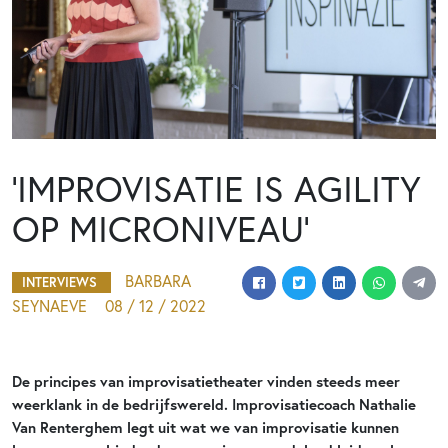
‘IMPROVISATIE IS AGILITY
OP MICRONIVEAU’
BARBARA
INTERVIEWS
SEYNAEVE
08 / 12 / 2022
De principes van improvisatietheater vinden steeds meer
weerklank in de bedrijfswereld. Improvisatiecoach Nathalie
Van Renterghem legt uit wat we van improvisatie kunnen