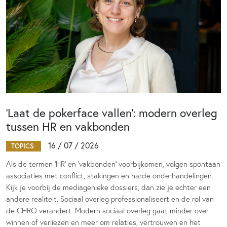
‘Laat de pokerface vallen’: modern overleg
tussen HR en vakbonden
16 / 07 / 2026
TOPICS
Als de termen 'HR' en 'vakbonden' voorbijkomen, volgen spontaan
associaties met conflict, stakingen en harde onderhandelingen.
Kijk je voorbij de mediagenieke dossiers, dan zie je echter een
andere realiteit. Sociaal overleg professionaliseert en de rol van
de CHRO verandert. Modern sociaal overleg gaat minder over
winnen of verliezen en meer om relaties, vertrouwen en het