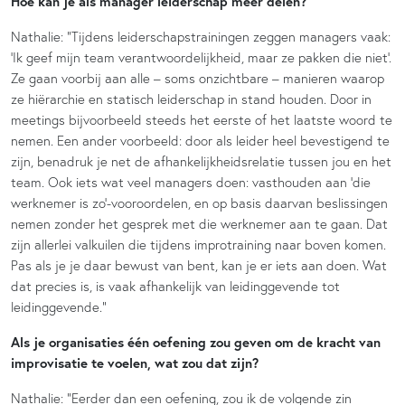
Hoe kan je als manager leiderschap meer delen?
Nathalie: “Tijdens leiderschapstrainingen zeggen managers vaak:
‘Ik geef mijn team verantwoordelijkheid, maar ze pakken die niet’.
Ze gaan voorbij aan alle – soms onzichtbare – manieren waarop
ze hiërarchie en statisch leiderschap in stand houden. Door in
meetings bijvoorbeeld steeds het eerste of het laatste woord te
nemen. Een ander voorbeeld: door als leider heel bevestigend te
zijn, benadruk je net de afhankelijkheidsrelatie tussen jou en het
team. Ook iets wat veel managers doen: vasthouden aan ‘die
werknemer is zo’-vooroordelen, en op basis daarvan beslissingen
nemen zonder het gesprek met die werknemer aan te gaan. Dat
zijn allerlei valkuilen die tijdens improtraining naar boven komen.
Pas als je je daar bewust van bent, kan je er iets aan doen. Wat
dat precies is, is vaak afhankelijk van leidinggevende tot
leidinggevende.”
Als je organisaties
éé
n oefening zou geven om de kracht van
improvisatie te voelen, wat zou dat zijn?
Nathalie: “Eerder dan een oefening, zou ik de volgende zin