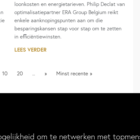
loonkosten en energietarieven. Philip Declat van
an
optimalisatiepartner ERA Group Belgium reikt
ie
enkele aanknopingspunten aan om die
besparingskansen stap voor stap om te zetten
in efficiëntiewinsten.
LEES VERDER
10
20
»
Minst recente »
...
ogelijkheid om te netwerken met topmens