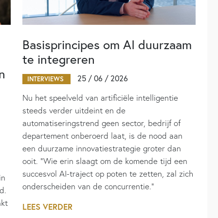
Basisprincipes om AI duurzaam
te integreren
n
25 / 06 / 2026
INTERVIEWS
Nu het speelveld van artificiële intelligentie
steeds verder uitdeint en de
automatiseringstrend geen sector, bedrijf of
departement onberoerd laat, is de nood aan
een duurzame innovatiestrategie groter dan
ooit. “Wie erin slaagt om de komende tijd een
succesvol AI-traject op poten te zetten, zal zich
in
onderscheiden van de concurrentie.”
d.
nkt
LEES VERDER