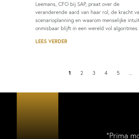
Leemans, CFO bij SAP, praat over de
veranderende aard van haar rol, de kracht v
scenarioplanning en waarom menselijke intuït
onmisbaar blijft in een wereld vol algoritmes.
LEES VERDER
1
2
3
4
5
...
“Prima m