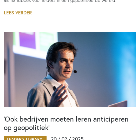
als handboek voor leiders in een gepolariseerde wereld.
LEES VERDER
‘Ook bedrijven moeten leren anticiperen
op geopolitiek’
20 / 02 / 2025
LEADER'S LIBRARY