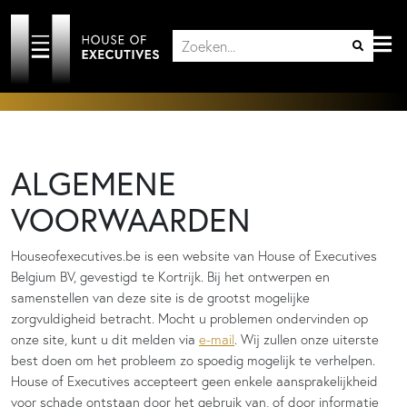
ALGEMENE
VOORWAARDEN
Houseofexecutives.be is een website van House of Executives
Belgium BV, gevestigd te Kortrijk. Bij het ontwerpen en
samenstellen van deze site is de grootst mogelijke
zorgvuldigheid betracht. Mocht u problemen ondervinden op
onze site, kunt u dit melden via
e-mail
. Wij zullen onze uiterste
best doen om het probleem zo spoedig mogelijk te verhelpen.
House of Executives accepteert geen enkele aansprakelijkheid
voor schade ontstaan door het gebruik van, of door informatie