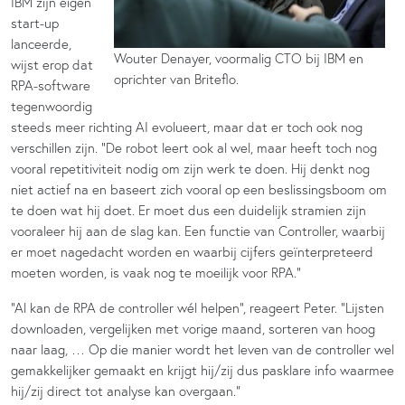
IBM zijn eigen
start-up
lanceerde,
Wouter Denayer, voormalig CTO bij IBM en
wijst erop dat
oprichter van Briteflo.
RPA-software
tegenwoordig
steeds meer richting AI evolueert, maar dat er toch ook nog
verschillen zijn. “De robot leert ook al wel, maar heeft toch nog
vooral repetitiviteit nodig om zijn werk te doen. Hij denkt nog
niet actief na en baseert zich vooral op een beslissingsboom om
te doen wat hij doet. Er moet dus een duidelijk stramien zijn
vooraleer hij aan de slag kan. Een functie van Controller, waarbij
er moet nagedacht worden en waarbij cijfers geïnterpreteerd
moeten worden, is vaak nog te moeilijk voor RPA.”
“Al kan de RPA de controller wél helpen”, reageert Peter. “Lijsten
downloaden, vergelijken met vorige maand, sorteren van hoog
naar laag, … Op die manier wordt het leven van de controller wel
gemakkelijker gemaakt en krijgt hij/zij dus pasklare info waarmee
hij/zij direct tot analyse kan overgaan.”