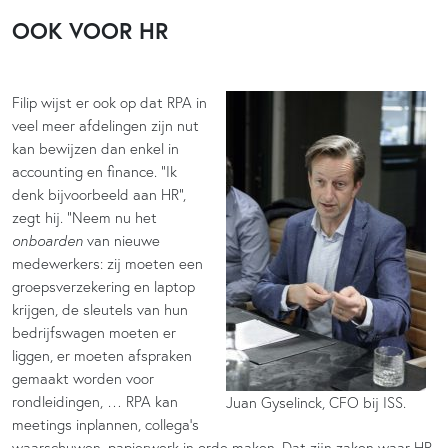
OOK VOOR HR
Filip wijst er ook op dat RPA in
veel meer afdelingen zijn nut
kan bewijzen dan enkel in
accounting en finance. “Ik
denk bijvoorbeeld aan HR”,
zegt hij. “Neem nu het
onboarden
van nieuwe
medewerkers: zij moeten een
groepsverzekering en laptop
krijgen, de sleutels van hun
bedrijfswagen moeten er
liggen, er moeten afspraken
gemaakt worden voor
rondleidingen, … RPA kan
Juan Gyselinck, CFO bij ISS.
meetings inplannen, collega’s
waarschuwen, papierwerk in orde maken. Dat zijn zaken waar HR