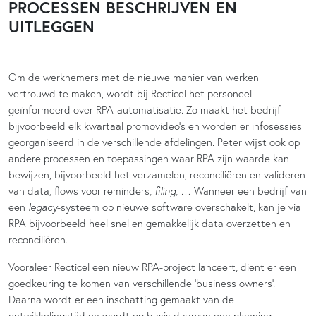
PROCESSEN BESCHRIJVEN EN
UITLEGGEN
Om de werknemers met de nieuwe manier van werken
vertrouwd te maken, wordt bij Recticel het personeel
geïnformeerd over RPA-automatisatie. Zo maakt het bedrijf
bijvoorbeeld elk kwartaal promovideo’s en worden er infosessies
georganiseerd in de verschillende afdelingen. Peter wijst ook op
andere processen en toepassingen waar RPA zijn waarde kan
bewijzen, bijvoorbeeld het verzamelen, reconciliëren en valideren
van data, flows voor reminders,
filing
, … Wanneer een bedrijf van
een
legacy
-systeem op nieuwe software overschakelt, kan je via
RPA bijvoorbeeld heel snel en gemakkelijk data overzetten en
reconciliëren.
Vooraleer Recticel een nieuw RPA-project lanceert, dient er een
goedkeuring te komen van verschillende ‘business owners’.
Daarna wordt er een inschatting gemaakt van de
ontwikkelingstijd en wordt op basis daarvan een planning