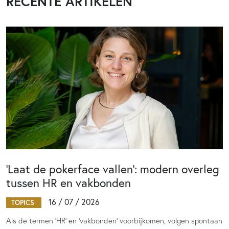
RECENTE ARTIKELEN
‘Laat de pokerface vallen’: modern overleg
tussen HR en vakbonden
16 / 07 / 2026
TOPICS
Als de termen 'HR' en 'vakbonden' voorbijkomen, volgen spontaan