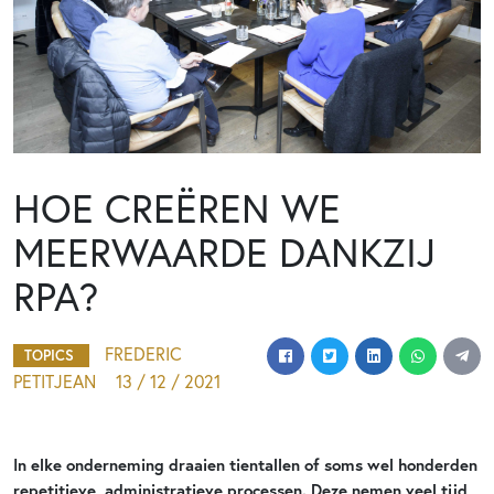
HOE CREËREN WE
MEERWAARDE DANKZIJ
RPA?
FREDERIC
TOPICS
PETITJEAN
13 / 12 / 2021
In elke onderneming draaien tientallen of soms wel honderden
repetitieve, administratieve processen. Deze nemen veel tijd