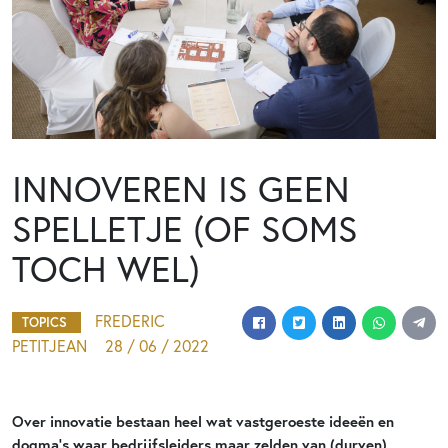
INNOVEREN IS GEEN
SPELLETJE (OF SOMS
TOCH WEL)
FREDERIC
TOPICS
PETITJEAN
28 / 06 / 2022
Over innovatie bestaan heel wat vastgeroeste ideeën en
dogma’s waar bedrijfsleiders maar zelden van (durven)