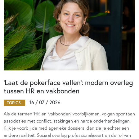
‘Laat de pokerface vallen’: modern overleg
tussen HR en vakbonden
16 / 07 / 2026
TOPICS
Als de termen 'HR' en 'vakbonden' voorbijkomen, volgen spontaan
associaties met conflict, stakingen en harde onderhandelingen.
Kijk je voorbij de mediagenieke dossiers, dan zie je echter een
andere realiteit. Sociaal overleg professionaliseert en de rol van