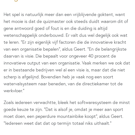
Het spel is natuurlijk meer dan een vrijblijvende goktent, want
het mooie is dat de quizmaster ook steeds duidt
waarom
dit of
gene antwoord goed of fout is en die duiding is altijd
wetenschappelijk onderbouwd. Er valt dus wel degelijk ook wat
te leren. “Er zijn eigenlijk vijf factoren die de innovatieve kracht
van een organisatie bepalen”, aldus Geert. “En de belangrijkste
daarvan is visie. Die bepaalt voor ongeveer 40 procent de
innovatieve output van een organisatie. Vaak merken we ook dat
er in bestaande bedrijven wel al een visie is, maar dat die niet
scherp is afgelijnd. Bovendien heb je vaak nog een soort
watervalsysteem naar beneden, van de directiekamer tot de
werkvloer.”
Zoals iedereen verwachtte, bleek het softwaresysteem de minst
goede keuze te zijn. “Dat is alsof je, omdat je meer aan sport
moet doen, een peperdure mountainbike koopt”, aldus Geert.
“Iedereen weet dat dat op termijn totaal niks uithaalt.”