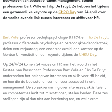
bouwsteen van succesvol talent management, stellen
professoren Bart Wille en Filip De Fruyt. Ze hebben het tijdens
een gezamenlijke keynote op de
CHRO Day
van 24 april over
skills
de veelbelovende link tussen interesses en
voor HR.
,
,
Bart Wille
professor bedrijfspsychologie & HRM, en
Filip De Fruyt
professor differentiële psychologie en persoonlijkheidsonderzoek,
delen een verjaardag, een onderzoeksveld, een kantoor op de
Gentse Universiteit en een keynote tijdens de
CHRO Day
.
Op 24/4/’24 komen ‘24 voices on HR’ aan het woord in het
Kasteel van Brasschaat. Professoren Bart Wille en Filip De Fruyt
onderzoeken het belang van interesses en skills voor HR-beleid,
en hoe die de bouwstenen vormen voor succesvol talent
management. De spraakverwarring over interesses,
skills
, talent
en competenties leidt tot misvattingen, stellen beiden. Deze zes
stellingen zijn al dan niet aan herziening toe, en wel hierom: