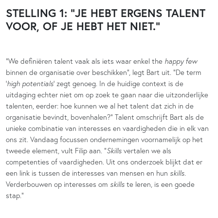
STELLING 1: “JE HEBT ERGENS TALENT
VOOR, OF JE HEBT HET NIET.”
“We definiëren talent vaak als iets waar enkel the
happy few
binnen de organisatie over beschikken”, legt Bart uit. “De term
‘
high potentials
’ zegt genoeg. In de huidige context is de
uitdaging echter niet om op zoek te gaan naar die uitzonderlijke
talenten, eerder: hoe kunnen we al het talent dat zich in de
organisatie bevindt, bovenhalen?” Talent omschrijft Bart als de
unieke combinatie van interesses en vaardigheden die in elk van
ons zit. Vandaag focussen ondernemingen voornamelijk op het
tweede element, vult Filip aan. “
Skills
vertalen we als
competenties of vaardigheden. Uit ons onderzoek blijkt dat er
een link is tussen de interesses van mensen en hun
skills
.
Verderbouwen op interesses om
skills
te leren, is een goede
stap.”