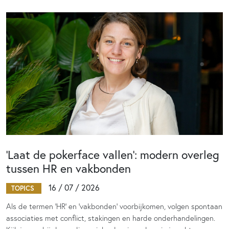
‘Laat de pokerface vallen’: modern overleg
tussen HR en vakbonden
16 / 07 / 2026
TOPICS
Als de termen 'HR' en 'vakbonden' voorbijkomen, volgen spontaan
associaties met conflict, stakingen en harde onderhandelingen.