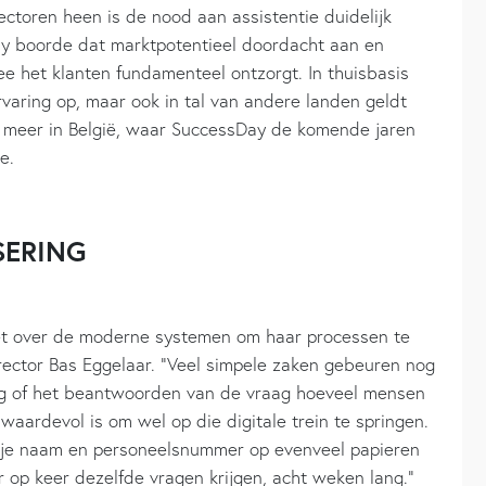
ctoren heen is de nood aan assistentie duidelijk
y boorde dat marktpotentieel doordacht aan en
 het klanten fundamenteel ontzorgt. In thuisbasis
varing op, maar ook in tal van andere landen geldt
 meer in België, waar SuccessDay de komende jaren
e.
SERING
et over de moderne systemen om haar processen te
rector Bas Eggelaar. “Veel simpele zaken gebeuren nog
ng of het beantwoorden van de vraag hoeveel mensen
el waardevol is om wel op die digitale trein te springen.
l je naam en personeelsnummer op evenveel papieren
eer op keer dezelfde vragen krijgen, acht weken lang.”