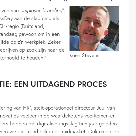
geven van
employer branding
”,
essDay aan de slag ging als
CH-regio (Duitsland,
t vandaag gewoon om in een
lfde op z’n werkplek. Zeker
edrijven op zoek zijn naar de
Koen Stevens.
chterhoofd te houden.”
TIE: EEN UITDAGEND PROCES
ering van HR”, stelt operationeel directeur Juul van
novaties veeleer in de waardeketens voorkomen en
ers hebben die digitaliseringsslag tien jaar geleden
f zien we die trend ook in de midmarket. Ook omdat de