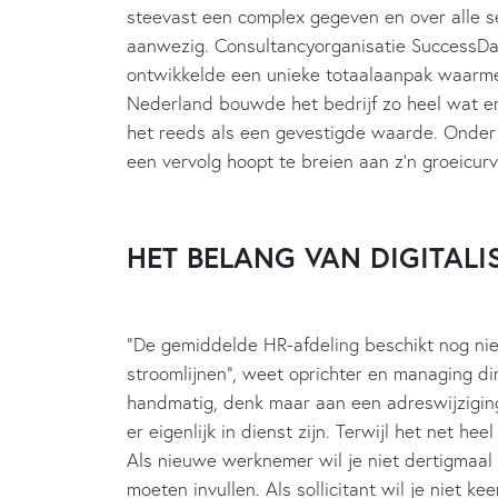
steevast een complex gegeven en over alle se
aanwezig. Consultancyorganisatie SuccessDa
ontwikkelde een unieke totaalaanpak waarmee
Nederland bouwde het bedrijf zo heel wat er
het reeds als een gevestigde waarde. Onder
een vervolg hoopt te breien aan z’n groeicurv
HET BELANG VAN DIGITALI
“De gemiddelde HR-afdeling beschikt nog ni
stroomlijnen”, weet oprichter en managing di
handmatig, denk maar aan een adreswijzigi
er eigenlijk in dienst zijn. Terwijl het net he
Als nieuwe werknemer wil je niet dertigmaa
moeten invullen. Als sollicitant wil je niet k