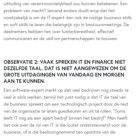
uitholling van verantwoordelijkheid zou kunnen betekenen. Een
probleem van macht? Iemand anders duidt erop dat het
noodzakelijk is om de IT-expert dan ook de nodige
business skills
en
soft skills
te leren die belangrijk zijn in bestuursmeetings. De
deelnemers hebben het over luisterbereidheid, effectief
communiceren en de
skill
om partnerschappen te bouwen.
OBSERVATIE 2: VAAK SPREKEN IT EN FINANCE NIET
DEZELFDE TAAL. DAT IS NIET AANGEWEZEN OM DE
GROTE UITDAGINGEN VAN VANDAAG EN MORGEN
AAN TE KUNNEN.
Een software-expert merkt op dat veel bedrijven nog steeds te
veel in silo’s werken, terwijl het juist nodig is dat IT de taal van
de business spreekt om een technologisch project door de rest
van de organisatie te laten goedkeuren en uit te rollen: “Soms
leeft IT nog als een apart bedrijf binnen het bedrijf”. Men heeft
het ook over de rol van IT: is die louter ondersteunend voor de
business, of is die beslissingnemend ten opzichte van de