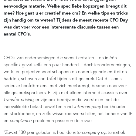
eenvoudige materie. Welke specifieke kopzorgen brengt dit
mee? Hoe gaat u er creatief mee om? En welke tips en tricks
zijn handig om te weten? Tijdens de meest recente CFO Day
was dat voer voor een interessante discussie tussen een
aantal CFO’s.
CFO’s van ondernemingen die soms tientallen – en in één
specifiek geval zelfs een paar honderd – dochterondernemingen,
werk- en projectvennootschappen en onderliggende entiteiten
hadden, schoven aan tafel tijdens dit gesprek. Dat dit soms
serieuze hoofdbrekens met zich meebrengt, beamen ongeveer
alle gesprekspartners. Er zijn niet alleen interne discussies over
transfer pricing
, er zijn ook bedrijven die worstelen met de
ingewikkelde belastingwetten rond
intercompany
boekhouden
en stockbeheer, en zelfs wisselkoersverschillen, het beheer van IP
en
compliance
-problemen passeren de revue.
“Zowat 130 jaar geleden is heel de
intercompany
-systematiek