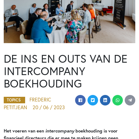
DE INS EN OUTS VAN DE
INTERCOMPANY
BOEKHOUDING
FREDERIC
TOPICS
PETITJEAN
20 / 06 / 2023
intercompany
Het voeren van een
boekhouding is voor
financieel directeurs die er mee te maken krijgen geen