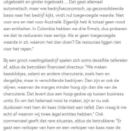
uitgeboekt en ginder ingeboekt… Dat gaat allemaal
automatisch, maar wie bedrijfseconomisch, op geconsolideerde
basis naar het bedrijf kijkt, vindt nul toegevoegde waarde. Niet
voor ons en niet voor Australië. Eigenlijk heb ik totaal geen nood
aan entiteiten. In Colombia hebben we drie firma’s, dus proberen
we dat te reduceren naar eentje. Als er geen toegevoegde
waarde in zit, waarom het dan doen? De
resources
liggen niet
voor het rapen.”
Bij een groot voedingsbedrijf spelen zich soms dezelfde taferelen
af, aldus de betrokken financieel directeur. “We maken
kaasblokjes, salami en andere charcuterie, zoals ham en
dergelijke, maar in verschillende bedrijven. Dan zijn er ook de
olijven, waarvan de marges minder hoog zijn dan die van de
charcuterie. Dat levert dus een hoop gedoe op tussen business
units. En om het helemaal mooi te maken, zijn er nu ook
duoboxen met ham én kaas
(
hilariteit aan tafel
)
. Dan vraag ik me
echt af waarom wij twee
legal entities
hebben.” Ook
commercieel geeft dat rare situaties, aldus de betrokkene: “Er
gaat een verkoper van ham en een verkoper van kaas naar de