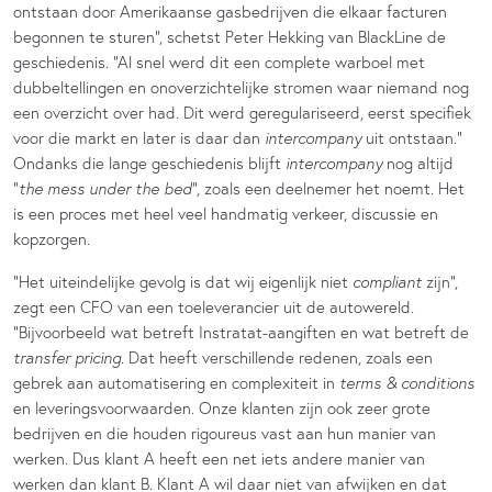
ontstaan door Amerikaanse gasbedrijven die elkaar facturen
begonnen te sturen”, schetst Peter Hekking van BlackLine de
geschiedenis. “Al snel werd dit een complete warboel met
dubbeltellingen en onoverzichtelijke stromen waar niemand nog
een overzicht over had. Dit werd geregulariseerd, eerst specifiek
voor die markt en later is daar dan
intercompany
uit ontstaan.”
Ondanks die lange geschiedenis blijft
intercompany
nog altijd
“
the mess under the bed
”, zoals een deelnemer het noemt. Het
is een proces met heel veel handmatig verkeer, discussie en
kopzorgen.
“Het uiteindelijke gevolg is dat wij eigenlijk niet
compliant
zijn”,
zegt een CFO van een toeleverancier uit de autowereld.
“Bijvoorbeeld wat betreft Instratat-aangiften en wat betreft de
transfer pricing
. Dat heeft verschillende redenen, zoals een
gebrek aan automatisering en complexiteit in
terms & conditions
en leveringsvoorwaarden. Onze klanten zijn ook zeer grote
bedrijven en die houden rigoureus vast aan hun manier van
werken. Dus klant A heeft een net iets andere manier van
werken dan klant B. Klant A wil daar niet van afwijken en dat