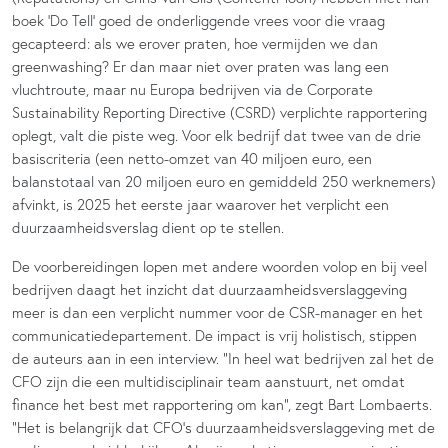
boek ‘Do Tell’ goed de onderliggende vrees voor die vraag
gecapteerd: als we erover praten, hoe vermijden we dan
greenwashing? Er dan maar niet over praten was lang een
vluchtroute, maar nu Europa bedrijven via de Corporate
Sustainability Reporting Directive (CSRD) verplichte rapportering
oplegt, valt die piste weg. Voor elk bedrijf dat twee van de drie
basiscriteria (een netto-omzet van 40 miljoen euro, een
balanstotaal van 20 miljoen euro en gemiddeld 250 werknemers)
afvinkt, is 2025 het eerste jaar waarover het verplicht een
duurzaamheidsverslag dient op te stellen.
De voorbereidingen lopen met andere woorden volop en bij veel
bedrijven daagt het inzicht dat duurzaamheidsverslaggeving
meer is dan een verplicht nummer voor de CSR-manager en het
communicatiedepartement. De impact is vrij holistisch, stippen
de auteurs aan in een interview. “In heel wat bedrijven zal het de
CFO zijn die een multidisciplinair team aanstuurt, net omdat
finance het best met rapportering om kan”, zegt Bart Lombaerts.
“Het is belangrijk dat CFO’s duurzaamheidsverslaggeving met de