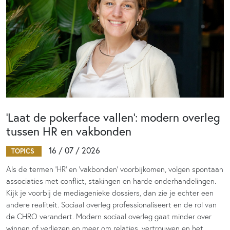
‘Laat de pokerface vallen’: modern overleg
tussen HR en vakbonden
16 / 07 / 2026
TOPICS
Als de termen 'HR' en 'vakbonden' voorbijkomen, volgen spontaan
associaties met conflict, stakingen en harde onderhandelingen.
Kijk je voorbij de mediagenieke dossiers, dan zie je echter een
andere realiteit. Sociaal overleg professionaliseert en de rol van
de CHRO verandert. Modern sociaal overleg gaat minder over
winnen of verliezen en meer om relaties, vertrouwen en het