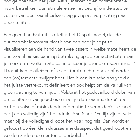
nodige openheid bekijken. Als zij marketing en communicatie
nauw betrekken, dan stimuleren ze het bedrijf om de stap te
zetten van duurzaamheidsverslaggeving als verplichting naar
opportuniteit.”
Een goed handvat uit ‘Do Tell’ is het D-spot-model, dat de
duurzaamheidscommunicatie van een bedrijf helpt te
visualiseren aan de hand van twee assen: in welke mate heeft de
duurzaamheidsinspanning betrekking op de kernactiviteiten van
je merk en in welke mate communiceer je over die inspanningen?
Daaruit kan je afleiden of je een (on)terechte prater of eerder
een (on)terechte zwijger bent. Het is een kritische analyse die
het juiste vertrekpunt definieert en ook helpt om de valkuil van
greenwashing te vermijden. Volstaat het gedetailleerd delen van
de resultaten van je acties en van je duurzaamheidskpi’s dan
niet om valse of misleidende informatie te vermijden? “Je moet
eerlijk en volledig zijn”, benadrukt Ann Maes. “Eerlijk zijn er velen,
maar bij die volledigheid loopt het vaak nog mis. Dan wordt er
gefocust op één klein duurzaamheidsaspect dat goed loopt en
worden andere elementen onderbelicht.”