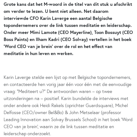
Grote kans dat het M-woord in de titel van dit stuk u afschrikt
om verder te lezen. U bent niet alleen. Net daarom
interviewde CFO Karin Laverge een aantal Belgische
topondernemers over de link tussen meditatie en leiderschap.
Onder meer Mimi Lamote (CEO Mayerline), Toon Bossuyt (CEO
Boss Paints) en Ilham Kadri (CEO Solvay) vertellen in het boek
‘Word CEO van je brein’ over de rol en het effect van
meditatie in hun leven en werken.
Karin Laverge stelde een lijst op met Belgische topondernemers,
en contacteerde hen vorig jaar één voor één met de eenvoudige
vraag: “Mediteert u?” De antwoorden waren – op twee
uitzonderingen na – positief. Karin bundelde de interviews met
onder andere ook Heidi Rakels (oprichter Guardsquare), Michel
Delfosse (CEO/owner Bel&Bo) & John Metselaar (professor
Leading Innovation aan Solvay Brussels School) in het boek ‘Word
CEO van je brein’, waarin ze de link tussen meditatie en
leiderschap onderzoekt.