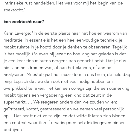
intrinsieke rust handelden. Het was voor mij het begin van de
zoektocht.”
Een zoektocht naar?
Karin Laverge: “In de eerste plaats naar het hoe en waarom van
meditatie. In essentie is het een heel eenvoudige techniek: je
maakt ruimte in je hoofd door je denken te observeren. Tegelijk
is het moeilijk. Ga even bij jezelf na hoe lang het geleden is dat
je een keer tien minuten nergens aan gedacht hebt. Dat je dus
niet aan het dromen was, of aan het plannen, of aan het
analyseren. Meestal gaat het maar door in ons brein, de hele dag
lang. Logisch dat we dan ook niet veel nodig hebben om
overprikkeld te raken. Het kan een collega zijn die een opmerking
maakt tijdens een vergadering, een kind dat zeurt in de
supermarkt, … We reageren anders dan we zouden willen:
geïrriteerd, kortaf, gestresseerd en we nemen veel persoonlijk
op… Dat hoeft niet zo te zijn. En dat wilde ik laten zien binnen
een context waar ik zelf ervaring mee heb: leidinggeven binnen
bedrijven.”