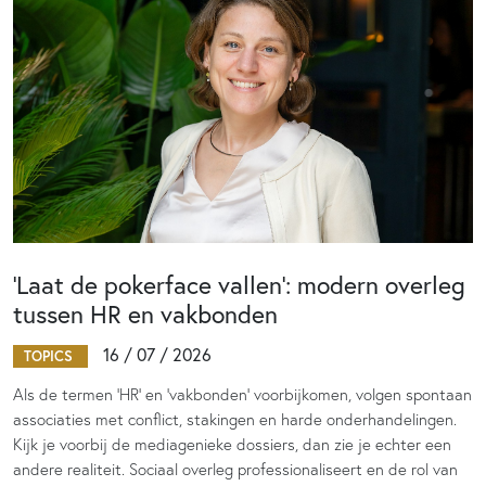
‘Laat de pokerface vallen’: modern overleg
tussen HR en vakbonden
16 / 07 / 2026
TOPICS
Als de termen 'HR' en 'vakbonden' voorbijkomen, volgen spontaan
associaties met conflict, stakingen en harde onderhandelingen.
Kijk je voorbij de mediagenieke dossiers, dan zie je echter een
andere realiteit. Sociaal overleg professionaliseert en de rol van