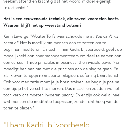
veelomvattend en krachtig dat het woord ‘middel’ eigenlijk
tekortschiet.”
Het is een eeuwenoude techniek, die zoveel voordelen heeft.
Waarom blijft het op weerstand botsen?
Karin Laverge: “Wouter Torfs waarschuwde me al:
You can’t win
them all
. Het is moeilijk om mensen aan te zetten om te
beginnen mediteren. En toch: Ilham Kadri, bijvoorbeeld, geeft de
mogelijkheid aan haar managementteam om deel te nemen aan
een cursus (‘Three principles in business: the invisible power’) en
moedigt hen aan om met die principes aan de slag te gaan. En
als ik even terugga naar sportanalogieën: oefening baart kunst.
Ook voor meditatie moet je je brein trainen, en begin je pas na
een tijdje het verschil te merken. Dus misschien zouden we het
toch verplicht moeten invoeren
(lacht)
. En er zijn ook wel al heel
wat mensen die meditatie toepassen, zonder dat hoog van de
toren te blazen.”
Ilham Kadri, bijvoorbeeld,