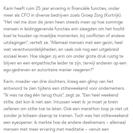
Karin heeft ruim 25 jaar ervaring in financiële functies, onder
meer als CFO in diverse bedrijven zoals Groep Zorg (Kortrijk).
“Het viel me door de jaren heen steeds meer op hoe sommige
mensen in leidinggevende functies erin slaagden om het hoofd
koel te houden op moeilijke momenten, bij conflicten of andere
uitdagingen”, vertelt ze. “Allemaal mensen met een gezin, heel
wat verantwoordelijkheden, en vaak ook nog een uitgebreid
sociaal leven. Hoe slagen zij erin om onder grote druk rustig te
blijven en een empathische leider te zijn, terwijl anderen op een
ego-gedreven en autoritaire manier reageren?”
Karin, moeder van drie dochters, kreeg een glimp van het
antwoord te zien tijdens een stilteweekend voor ondernemers.
“Ik was na dag één terug thuis”, zegt ze. “Een heel weekend
stilte, dat kon ik niet aan. Intussen weet ik: je moet je brein
oefenen om stilte toe te laten. Ook een marathon loop je niet uit
zonder je lichaam daarop te trainen. Toch was het stilteweekend
een eyeopener: ik merkte hoe de andere deelnemers – allemaal
mensen met meer ervaring met meditatie – vanuit een