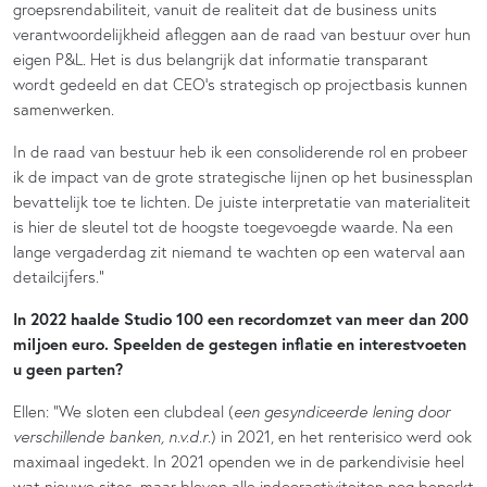
groepsrendabiliteit, vanuit de realiteit dat de business units
verantwoordelijkheid afleggen aan de raad van bestuur over hun
eigen P&L. Het is dus belangrijk dat informatie transparant
wordt gedeeld en dat CEO’s strategisch op projectbasis kunnen
samenwerken.
In de raad van bestuur heb ik een consoliderende rol en probeer
ik de impact van de grote strategische lijnen op het businessplan
bevattelijk toe te lichten. De juiste interpretatie van materialiteit
is hier de sleutel tot de hoogste toegevoegde waarde. Na een
lange vergaderdag zit niemand te wachten op een waterval aan
detailcijfers.”
In 2022 haalde Studio 100 een recordomzet van meer dan 200
miljoen euro. Speelden de gestegen inflatie en interestvoeten
u geen parten?
Ellen: “We sloten een clubdeal (
een gesyndiceerde lening door
verschillende banken, n.v.d.r
.
) in 2021, en het renterisico werd ook
maximaal ingedekt. In 2021 openden we in de parkendivisie heel
wat nieuwe sites, maar bleven alle indooractiviteiten nog beperkt