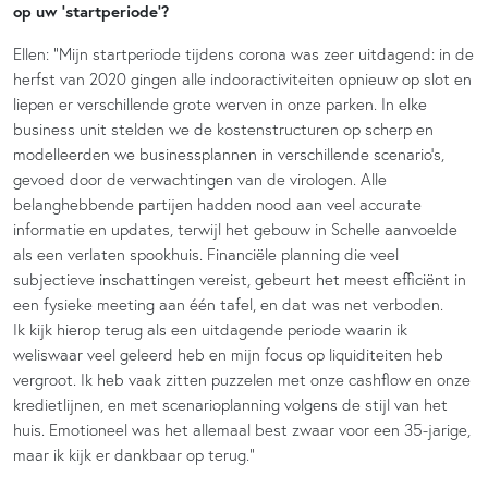
op uw ‘startperiode’?
Ellen: “
Mijn startperiode tijdens corona was zeer uitdagend: in de
herfst van 2020 gingen alle indooractiviteiten opnieuw op slot en
liepen er verschillende grote werven in onze parken. In elke
business unit stelden we de kostenstructuren op scherp en
modelleerden we businessplannen in verschillende scenario’s,
gevoed door de verwachtingen van de virologen. Alle
belanghebbende partijen hadden nood aan veel accurate
informatie en updates, terwijl het gebouw in Schelle aanvoelde
als een verlaten spookhuis. Financiële planning die veel
subjectieve inschattingen vereist, gebeurt het meest efficiënt in
een fysieke meeting aan één tafel, en dat was net verboden.
Ik kijk hierop terug als een uitdagende periode waarin ik
weliswaar veel geleerd heb en mijn focus op liquiditeiten heb
vergroot. Ik heb vaak zitten puzzelen met onze cashflow en onze
kredietlijnen, en met scenarioplanning volgens de stijl van het
huis. Emotioneel was het allemaal best zwaar voor een 35-jarige,
maar ik kijk er dankbaar op terug.”