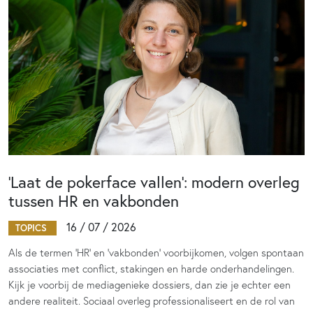
‘Laat de pokerface vallen’: modern overleg
tussen HR en vakbonden
16 / 07 / 2026
TOPICS
Als de termen 'HR' en 'vakbonden' voorbijkomen, volgen spontaan
associaties met conflict, stakingen en harde onderhandelingen.
Kijk je voorbij de mediagenieke dossiers, dan zie je echter een
andere realiteit. Sociaal overleg professionaliseert en de rol van