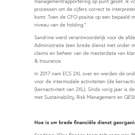
managementrapportering op punt gezet. Ik vo
processen om de cijfers correct te interpret
komt. Toen de CFO-positie op een bepaald mo
niveau van de holding.”
Sandrine werd verantwoordelijk voor de afdel
Administratie (een brede dienst met onder me
claims en beheer van de masterdata van klant
& Insurance.
In 2017 nam ECS 2XL over en werden de onde
voor de intermodale activiteiten (de kernacti
(kernactiviteit van 2XL). Sinds vorig jaar is
met Sustainability, Risk Management en QES
Hoe is uw brede financiële dienst georgan
Sandrine: “Ons finance-team telt ongeveer 3