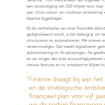
een omzetstijging van 200 miljoen euro naar
jaar. Onze cultuur van ‘continue verbeterin
daartoe bijgedragen.
Bij de centralisatie van onze financiële dien
gedigitaliseerd wordt, is het belangrijk om h
structureren en automatiseren. We streven er
vereenvoudigen. Dat maakt digitaliseren ge
automatisering) en AI-oplossingen. De goedkeu
en we zorgen dat onze accountingsystemen u
nieuwe
features
en zo
compliant
te blijven b
Finance draagt bij aan het
en de strategische ambitie
financieel plan voor vijf ja
we de nodige financiering 