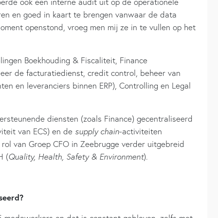
erde ook een interne audit uit op de operationele
eren en goed in kaart te brengen vanwaar de data
ment openstond, vroeg men mij ze in te vullen op het
ingen Boekhouding & Fiscaliteit, Finance
er de facturatiedienst, credit control, beheer van
en en leveranciers binnen ERP), Controlling en Legal
rsteunende diensten (zoals Finance) gecentraliseerd
viteit van ECS) en de
supply chain
-activiteiten
 de rol van Groep CFO in Zeebrugge verder uitgebreid
H (
Quality, Health, Safety & Environment
).
iseerd?
5 medewerkers en dat is constant gebleven, zelfs met