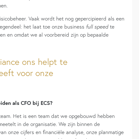
men.
isicobeheer. Vaak wordt het nog gepercipieerd als een
tegendeel: het laat toe onze business
full speed
te
den en omdat we al voorbereid zijn op bepaalde
liance ons helpt te
eeft voor onze
eiden als CFO bij ECS?
e-team. Het is een team dat we opgebouwd hebben
meetelt in de organisatie. We zijn binnen de
n onze cijfers en financiële analyse, onze planmatige