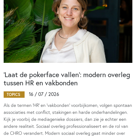
‘Laat de pokerface vallen’: modern overleg
tussen HR en vakbonden
16 / 07 / 2026
TOPICS
Als de termen 'HR' en 'vakbonden' voorbijkomen, volgen spontaan
associaties met conflict, stakingen en harde onderhandelingen.
Kijk je voorbij de mediagenieke dossiers, dan zie je echter een
andere realiteit. Sociaal overleg professionaliseert en de rol van
de CHRO verandert. Modern sociaal overleg gaat minder over