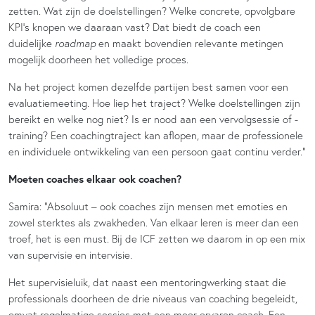
zetten. Wat zijn de doelstellingen? Welke concrete, opvolgbare
KPI’s knopen we daaraan vast? Dat biedt de coach een
duidelijke
roadmap
en maakt bovendien relevante metingen
mogelijk doorheen het volledige proces.
Na het project komen dezelfde partijen best samen voor een
evaluatiemeeting. Hoe liep het traject? Welke doelstellingen zijn
bereikt en welke nog niet? Is er nood aan een vervolgsessie of -
training? Een coachingtraject kan aflopen, maar de professionele
en individuele ontwikkeling van een persoon gaat continu verder.”
Moeten coaches elkaar ook coachen?
Samira: “Absoluut – ook coaches zijn mensen met emoties en
zowel sterktes als zwakheden. Van elkaar leren is meer dan een
troef, het is een must. Bij de ICF zetten we daarom in op een mix
van supervisie en intervisie.
Het supervisieluik, dat naast een mentoringwerking staat die
professionals doorheen de drie niveaus van coaching begeleidt,
omvat regelmatige sessies met een meer ervaren coach. Een