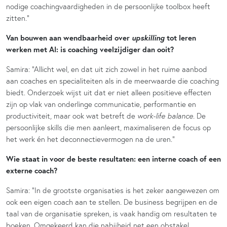
nodige coachingvaardigheden in de persoonlijke toolbox heeft
zitten.”
upskilling
Van bouwen aan wendbaarheid over
tot leren
werken met AI: is coaching veelzijdiger dan ooit?
Samira: “Allicht wel, en dat uit zich zowel in het ruime aanbod
aan coaches en specialiteiten als in de meerwaarde die coaching
biedt. Onderzoek wijst uit dat er niet alleen positieve effecten
zijn op vlak van onderlinge communicatie, performantie en
productiviteit, maar ook wat betreft de
work-life balance.
De
persoonlijke skills die men aanleert, maximaliseren de focus op
het werk én het deconnectievermogen na de uren.”
Wie staat in voor de beste resultaten: een interne coach of een
externe coach?
Samira: “In de grootste organisaties is het zeker aangewezen om
ook een eigen coach aan te stellen. De business begrijpen en de
taal van de organisatie spreken, is vaak handig om resultaten te
boeken. Omgekeerd kan die nabijheid net een obstakel