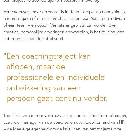
een project voldoende tijd te investeren in overleg.
Een
chemistry meeting
vooraf is in de eerste plaats noodzakelijk
om na te gaan of er een match is tussen
coachee
– een individu
of een team – en coach. Vermits er gepraat zal worden over
emoties, persoonlijke ervaringen en waarden, is het cruciaal dat
iedereen zich comfortabel voelt.
Een coachingtraject kan
aflopen, maar de
professionele en individuele
ontwikkeling van een
persoon gaat continu verder.
Tegelijk is zo’n eerste vertrouwelijk gesprek – idealiter met coach,
coachee
, manager van de
coachee
en eventueel iemand van HR
– de ideale gelegenheid om de krijtlijnen van het traject uit te