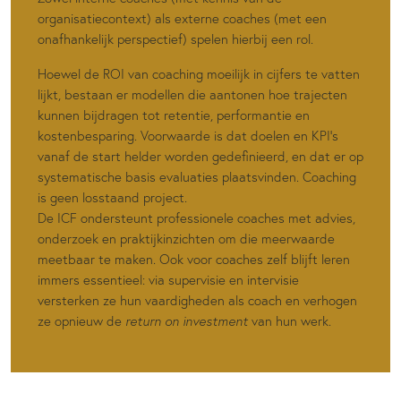
organisatiecontext) als externe coaches (met een
onafhankelijk perspectief) spelen hierbij een rol.
Hoewel de ROI van coaching moeilijk in cijfers te vatten
lijkt, bestaan er modellen die aantonen hoe trajecten
kunnen bijdragen tot retentie, performantie en
kostenbesparing. Voorwaarde is dat doelen en KPI’s
vanaf de start helder worden gedefinieerd, en dat er op
systematische basis evaluaties plaatsvinden. Coaching
is geen losstaand project.
De ICF ondersteunt professionele coaches met advies,
onderzoek en praktijkinzichten om die meerwaarde
meetbaar te maken. Ook voor coaches zelf blijft leren
immers essentieel: via supervisie en intervisie
versterken ze hun vaardigheden als coach en verhogen
ze opnieuw de
return on investment
van hun werk.