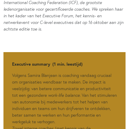
International Coaching Federation (ICF), de grootste
ledenorganisatie voor gecertificeerde coaches. We spreken haar
in het kader van het Executive Forum, het kennis- en
netwerkevent voor C-level executives dat op 16 oktober aan zijn
achtste editie toe is.
Executive summary (1 min. leestijd)
Volgens Samira Blanjean is coaching vandaag cruciaal
om organisaties wendbaar te maken. De impact is
veelzijdig: van betere communicatie en productiviteit
tot een gezondere
work-life balance
. Van het stimuleren
van autonomie bij medewerkers tot het helpen van
individuen en teams om hun drijfveren te ontdekken,
beter samen te werken en hun performantie en
werkgeluk te verhogen.
Zowel interne coaches (met kennis van de