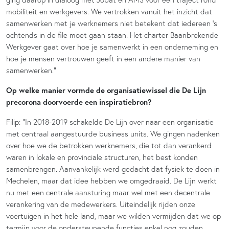
mobiliteit en werkgevers. We vertrokken vanuit het inzicht dat
samenwerken met je werknemers niet betekent dat iedereen ’s
ochtends in de file moet gaan staan. Het charter Baanbrekende
Werkgever gaat over hoe je samenwerkt in een onderneming en
hoe je mensen vertrouwen geeft in een andere manier van
samenwerken.”
Op welke manier vormde de organisatiewissel die De Lijn
precorona doorvoerde een inspiratiebron?
Filip: “In 2018-2019 schakelde De Lijn over naar een organisatie
met centraal aangestuurde business units. We gingen nadenken
over hoe we de betrokken werknemers, die tot dan verankerd
waren in lokale en provinciale structuren, het best konden
samenbrengen. Aanvankelijk werd gedacht dat fysiek te doen in
Mechelen, maar dat idee hebben we omgedraaid. De Lijn werkt
nu met een centrale aansturing maar wel met een decentrale
verankering van de medewerkers. Uiteindelijk rijden onze
voertuigen in het hele land, maar we wilden vermijden dat we op
termijn voor de ondersteunende functies enkel nog zouden