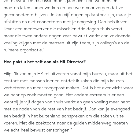
zo relevant. De discussie moet gaan over hoe we mensen
moeten laten samenwerken en hoe we ervoor zorgen dat ze
geconnecteerd blijven. Je kan vijf dagen op kantoor zijn, maar je
afsluiten en niet connecteren met je omgeving. Dan heb ik veel
liever een medewerker die misschien drie dagen thuis werkt,
maar die twee andere dagen zeer bewust werkt aan voldoende
voeling krijgen met de mensen uit zijn team, zijn collega’s en de
ruimere organisatie.”
Hoe pakt u het zelf aan als HR Director?
Filip: “Ik kan mijn HR-rol uitvoeren vanaf mijn bureau, maar uit het
contact met mensen leer en ontdek ik zaken die mijn keuzes
verbeteren en meer toegepast maken. Dat is het evenwicht waar
we naar op zoek moeten gaan. Het andere extreem is er een
waarbij je vijf dagen van thuis werkt en geen voeling meer hebt
met de noden van de rest van het bedrijf. Dan kan je evengoed
een bedrijf in het buitenland aanspreken om die taken uit te
voeren. Met die zoektocht naar de gulden middenweg moeten
we echt heel bewust omspringen.”