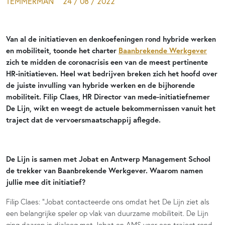
TEMMERMAN
24 / 08 / 2022
Van al de initiatieven en denkoefeningen rond hybride werken
en mobiliteit, toonde het charter
Baanbrekende Werkgever
zich te midden de coronacrisis een van de meest pertinente
HR-initiatieven. Heel wat bedrijven breken zich het hoofd over
de juiste invulling van hybride werken en de bijhorende
mobiliteit. Filip Claes, HR Director van mede-initiatiefnemer
De Lijn, wikt en weegt de actuele bekommernissen vanuit het
traject dat de vervoersmaatschappij aflegde.
De Lijn is samen met Jobat en Antwerp Management School
de trekker van Baanbrekende Werkgever. Waarom namen
jullie mee dit initiatief?
Filip Claes: “Jobat contacteerde ons omdat het De Lijn ziet als
een belangrijke speler op vlak van duurzame mobiliteit. De Lijn
ging daarop in dialoog met Jobat en AMS voor een traject rond