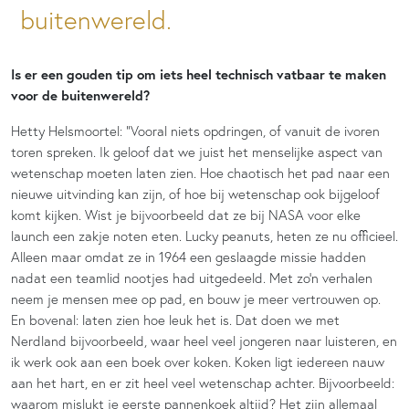
buitenwereld.
Is er een gouden tip om iets heel technisch vatbaar te maken
voor de buitenwereld?
Hetty Helsmoortel: “Vooral niets opdringen, of vanuit de ivoren
toren spreken. Ik geloof dat we juist het menselijke aspect van
wetenschap moeten laten zien. Hoe chaotisch het pad naar een
nieuwe uitvinding kan zijn, of hoe bij wetenschap ook bijgeloof
komt kijken. Wist je bijvoorbeeld dat ze bij NASA voor elke
launch een zakje noten eten. Lucky peanuts, heten ze nu officieel.
Alleen maar omdat ze in 1964 een geslaagde missie hadden
nadat een teamlid nootjes had uitgedeeld. Met zo’n verhalen
neem je mensen mee op pad, en bouw je meer vertrouwen op.
En bovenal: laten zien hoe leuk het is. Dat doen we met
Nerdland bijvoorbeeld, waar heel veel jongeren naar luisteren, en
ik werk ook aan een boek over koken. Koken ligt iedereen nauw
aan het hart, en er zit heel veel wetenschap achter. Bijvoorbeeld:
waarom mislukt je eerste pannenkoek altijd? Het zijn allemaal