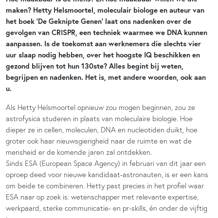
maken? Hetty Helsmoortel, moleculair biologe en auteur van
het boek ‘De Geknipte Genen’ laat ons nadenken over de
gevolgen van CRISPR, een techniek waarmee we DNA kunnen
aanpassen. Is de toekomst aan werknemers die slechts vier
uur slaap nodig hebben, over het hoogste IQ beschikken en
gezond blijven tot hun 130ste? Alles begint bij weten,
begrijpen en nadenken. Het is, met andere woorden, ook aan
u.
Als Hetty Helsmoortel opnieuw zou mogen beginnen, zou ze
astrofysica studeren in plaats van moleculaire biologie. Hoe
dieper ze in cellen, moleculen, DNA en nucleotiden duikt, hoe
groter ook haar nieuwsgierigheid naar de ruimte en wat de
mensheid er de komende jaren zal ontdekken.
Sinds ESA (European Space Agency) in februari van dit jaar een
oproep deed voor nieuwe kandidaat-astronauten, is er een kans
om beide te combineren. Hetty past precies in het profiel waar
ESA naar op zoek is: wetenschapper met relevante expertise,
werkpaard, sterke communicatie- en pr-skills, én onder de vijftig