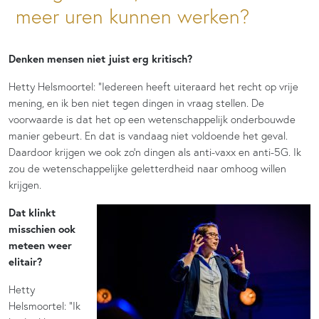
meer uren kunnen werken?
Denken mensen niet juist erg kritisch?
Hetty Helsmoortel: “Iedereen heeft uiteraard het recht op vrije
mening, en ik ben niet tegen dingen in vraag stellen. De
voorwaarde is dat het op een wetenschappelijk onderbouwde
manier gebeurt. En dat is vandaag niet voldoende het geval.
Daardoor krijgen we ook zo’n dingen als anti-vaxx en anti-5G. Ik
zou de wetenschappelijke geletterdheid naar omhoog willen
krijgen.
Dat klinkt
misschien ook
meteen weer
elitair?
Hetty
Helsmoortel: “Ik