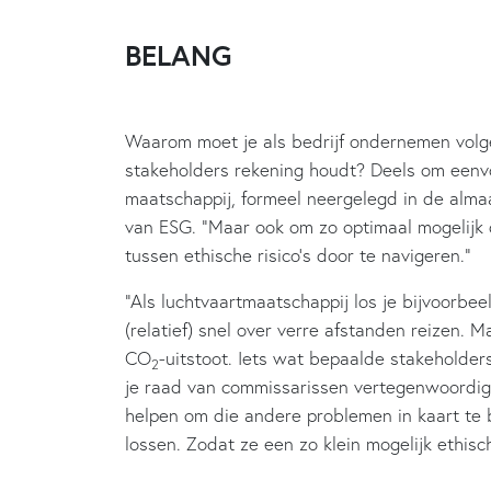
BELANG
Waarom moet je als bedrijf ondernemen volgen
stakeholders rekening houdt? Deels om een
maatschappij, formeel neergelegd in de almaa
van ESG. “Maar ook om zo optimaal mogelijk
tussen ethische risico’s door te navigeren.”
“Als luchtvaartmaatschappij los je bijvoorbee
(relatief) snel over verre afstanden reizen.
CO
-uitstoot. Iets wat bepaalde stakeholders
2
je raad van commissarissen vertegenwoordigd
helpen om die andere problemen in kaart te b
lossen. Zodat ze een zo klein mogelijk ethisc