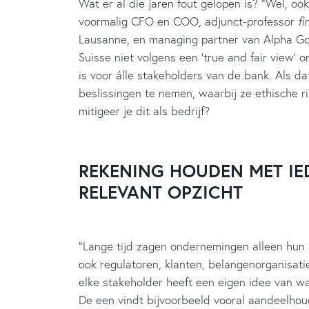
Wat er al die jaren fout gelopen is? “Wel, ook i
voormalig CFO en COO, adjunct-professor
fi
Lausanne, en managing partner van Alpha Go
Suisse niet volgens een ‘true and fair view’
is voor álle stakeholders van de bank. Als d
beslissingen te nemen, waarbij ze ethische ris
mitigeer je dit als bedrijf?
REKENING HOUDEN MET I
RELEVANT OPZICHT
“Lange tijd zagen ondernemingen alleen hun 
ook regulatoren, klanten, belangenorganisati
elke stakeholder heeft een eigen idee van wa
De een vindt bijvoorbeeld vooral aandeelhou