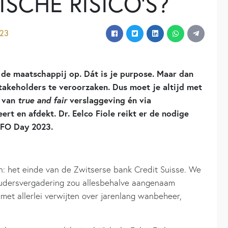
SCHE RISICO’S?
023
de maatschappij op. Dát is je purpose. Maar dan
takeholders te veroorzaken. Dus moet je altijd met
m van
true and fair
verslaggeving én via
ert en afdekt. Dr. Eelco Fiole reikt er de nodige
CFO Day 2023.
: het einde van de Zwitserse bank Credit Suisse. We
houdersvergadering zou allesbehalve aangenaam
met allerlei verwijten over jarenlang wanbeheer,