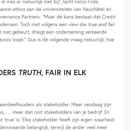
k was er natuurlijk niet bij”, lacht Eelco Fiole,
nance ethics
aan de universiteiten van Neuchâtel en
vernance Partners. “Maar de kans bestaat dat Credit
 ondernam. Toch niet volgens een view die
true
and fair
at niet gebeurt, dreigt een onderneming verkeerde
ico’s loopt.” Dus is dé volgende vraag natuurlijk: hoe
EDERS
TRUTH
, FAIR IN ELK
aandeelhouders als stakeholder. Maar vandaag zijn
es, … meer dan ooit stakeholders van je bedrijf. En
t ‘true
’
is. Elke stakeholder heeft zijn eigen waarheid.
derswaarde belangrijk, terwijl de ander veel meer