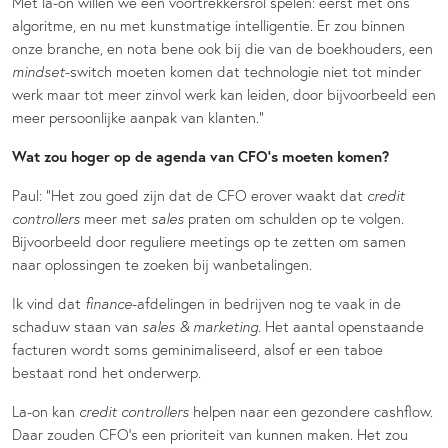
Met la-on willen we een voortrekkersrol spelen: eerst met ons
algoritme, en nu met kunstmatige intelligentie. Er zou binnen
onze branche, en nota bene ook bij die van de boekhouders, een
mindset
-switch moeten komen dat technologie niet tot minder
werk maar tot meer zinvol werk kan leiden, door bijvoorbeeld een
meer persoonlijke aanpak van klanten.”
Wat zou hoger op de agenda van CFO’s moeten komen?
Paul: “Het zou goed zijn dat de CFO erover waakt dat
credit
controllers
meer met
sales
praten om schulden op te volgen.
Bijvoorbeeld door reguliere meetings op te zetten om samen
naar oplossingen te zoeken bij wanbetalingen.
Ik vind dat
finance
-afdelingen in bedrijven nog te vaak in de
schaduw staan van
sales & marketing.
Het aantal openstaande
facturen wordt soms geminimaliseerd, alsof er een taboe
bestaat rond het onderwerp.
La-on kan
credit controllers
helpen naar een gezondere cashflow.
Daar zouden CFO’s een prioriteit van kunnen maken. Het zou