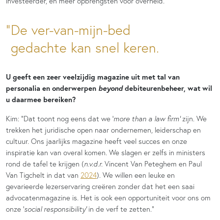
investeerder, en meer opbrengsten voor overheid.”
De ver-van-mijn-bed
gedachte kan snel keren.
U geeft een zeer veelzijdig magazine uit met tal van
beyond
personalia en onderwerpen
debiteurenbeheer, wat wil
u daarmee bereiken?
Kim: “Dat toont nog eens dat we ‘
more than a law firm’
zijn. We
trekken het juridische open naar ondernemen, leiderschap en
cultuur. Ons jaarlijks magazine heeft veel succes en onze
inspiratie kan van overal komen. We slagen er zelfs in ministers
rond de tafel te krijgen (
n.v.d.r.
Vincent Van Peteghem en Paul
Van Tigchelt in dat van
2024
). We willen een leuke en
gevarieerde lezerservaring creëren zonder dat het een saai
advocatenmagazine is. Het is ook een opportuniteit voor ons om
onze ‘
social responsibility’
in de verf te zetten.”