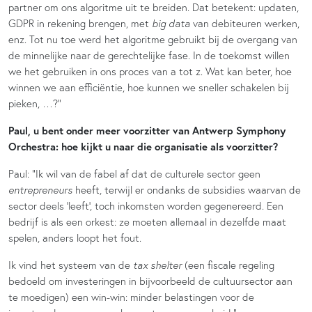
partner om ons algoritme uit te breiden. Dat betekent: updaten,
GDPR in rekening brengen, met
big data
van debiteuren werken,
enz. Tot nu toe werd het algoritme gebruikt bij de overgang van
de minnelijke naar de gerechtelijke fase. In de toekomst willen
we het gebruiken in ons proces van a tot z. Wat kan beter, hoe
winnen we aan efficiëntie, hoe kunnen we sneller schakelen bij
pieken, …?”
Paul, u bent onder meer voorzitter van Antwerp Symphony
Orchestra: hoe kijkt u naar die organisatie als voorzitter?
Paul: “Ik wil van de fabel af dat de culturele sector geen
entrepreneurs
heeft, terwijl er ondanks de subsidies waarvan de
sector deels ‘leeft’, toch inkomsten worden gegenereerd. Een
bedrijf is als een orkest: ze moeten allemaal in dezelfde maat
spelen, anders loopt het fout.
Ik vind het systeem van de
tax shelter
(een fiscale regeling
bedoeld om investeringen in bijvoorbeeld de cultuursector aan
te moedigen) een win-win: minder belastingen voor de