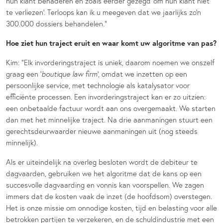
hun klant benaderen en zoals eerder gezegd ‘om hun klant niet
te verliezen’. Terloops kan ik u meegeven dat we jaarlijks zo’n
300.000 dossiers behandelen.”
Hoe ziet hun traject eruit en waar komt uw algoritme van pas?
Kim: “Elk invorderingstraject is uniek, daarom noemen we onszelf
graag een ‘
boutique law firm
’, omdat we inzetten op een
persoonlijke service, met technologie als katalysator voor
efficiënte processen. Een invorderingstraject kan er zo uitzien:
een onbetaalde factuur wordt aan ons overgemaakt. We starten
dan met het minnelijke traject. Na drie aanmaningen stuurt een
gerechtsdeurwaarder nieuwe aanmaningen uit (nog steeds
minnelijk).
Als er uiteindelijk na overleg besloten wordt de debiteur te
dagvaarden, gebruiken we het algoritme dat de kans op een
succesvolle dagvaarding en vonnis kan voorspellen. We zagen
immers dat de kosten vaak de inzet (de hoofdsom) overstegen.
Het is onze missie om onnodige kosten, tijd en belasting voor alle
betrokken partijen te verzekeren, en de schuldindustrie met een