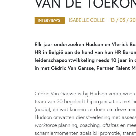
VAN DE TOEKO
ISABELLE COLLE
13 / 05 / 2
INTERVIEWS
Elk jaar onderzoeken Hudson en Vlerick Bu
HR in België aan de hand van hun HR Barom
leiderschapsontwikkeling reeds 10 jaar in 
in met Cédric Van Garsse, Partner Talent 
Cédric Van Garsse is bij Hudson verantwoorde
team van 30 begeleidt hij organisaties met h
(nodig), en wat kunnen ze doen om deze mens
Hudson omvatten dienstverlening met asses
workforce
planning, coaching,
offsites
en meer
scharniermomenten zoals bij promotie, transf