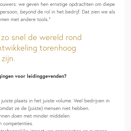
nbouwers: we geven hen ernstige opdrachten om diepe
 persoon,
beyond
de rol in het bedrijf. Dat zien we als
samen met andere tools.”
zo snel de wereld rond
ntwikkeling torenhoog
zijn.
agingen voor leidinggevenden?
iste plaats in het juiste volume. Veel bedrijven in
 omdat ze de (juiste) mensen niet hebben.
kunnen doen met minder middelen.
n competenties.
atschappelijke impact van organisaties en
purpose
.