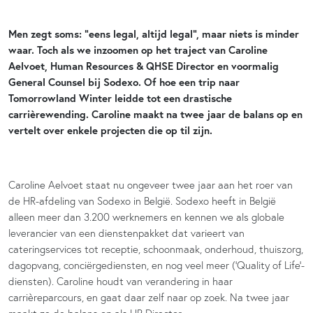
Men zegt soms: “eens legal, altijd legal”, maar niets is minder
waar. Toch als we inzoomen op het traject van Caroline
Aelvoet, Human Resources & QHSE Director en voormalig
General Counsel bij Sodexo. Of hoe een trip naar
Tomorrowland Winter leidde tot een drastische
carrièrewending. Caroline maakt na twee jaar de balans op en
vertelt over enkele projecten die op til zijn.
Caroline Aelvoet staat nu ongeveer twee jaar aan het roer van
de HR-afdeling van Sodexo in België. Sodexo heeft in België
alleen meer dan 3.200 werknemers en kennen we als globale
leverancier van een dienstenpakket dat varieert van
cateringservices tot receptie, schoonmaak, onderhoud, thuiszorg,
dagopvang, conciërgediensten, en nog veel meer (‘Quality of Life’-
diensten). Caroline houdt van verandering in haar
carrièreparcours, en gaat daar zelf naar op zoek. Na twee jaar