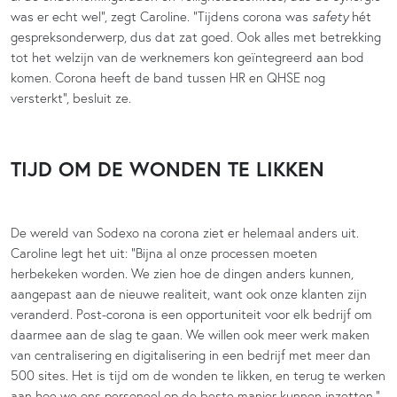
was er echt wel”, zegt Caroline. “Tijdens corona was
safety
hét
gespreksonderwerp, dus dat zat goed. Ook alles met betrekking
tot het welzijn van de werknemers kon geïntegreerd aan bod
komen. Corona heeft de band tussen HR en QHSE nog
versterkt”, besluit ze.
TIJD OM DE WONDEN TE LIKKEN
De wereld van Sodexo na corona ziet er helemaal anders uit.
Caroline legt het uit: “Bijna al onze processen moeten
herbekeken worden. We zien hoe de dingen anders kunnen,
aangepast aan de nieuwe realiteit, want ook onze klanten zijn
veranderd. Post-corona is een opportuniteit voor elk bedrijf om
daarmee aan de slag te gaan. We willen ook meer werk maken
van centralisering en digitalisering in een bedrijf met meer dan
500 sites. Het is tijd om de wonden te likken, en terug te werken
aan hoe we ons personeel op de beste manier kunnen inzetten.”