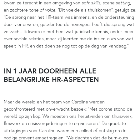
kwam ze terecht in een omgeving van
soft skills, scene setting
,
en zachtere
tone of voice
. “Dit voelde als thuiskomen”, getuigt ze.
“De sprong naar het HR-team was immens, en de ondersteuning
door vier ervaren, getalenteerde managers heeft die sprong wat
verzacht. Ik kwam er met heel wat juridische kennis, onder meer
over sociale relaties, maar zij leerden me de
ins
en
outs
van wat
speelt in HR, en dat doen ze nog tot op de dag van vandaag.”
IN 1 JAAR DOORHEEN ALLE
BELANGRIJKE HR-ASPECTEN
Maar de wereld en het team van Caroline werden
geconfronteerd met onverwacht bezoek: “Met corona stond de
wereld op zijn kop. We moesten ons heruitvinden om thuiswerk,
flexwerk en crisisvergaderingen te organiseren.” De grootste
uitdagingen voor Caroline waren een collectief ontslag en de
nodige preventiemaatregelen. “We dachten dat de burn-outs