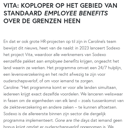
VITA: KOPLOPER OP HET GEBIED VAN
STANDAARD
EMPLOYEE BENEFITS
OVER DE GRENZEN HEEN
En dat er ook grote HR-projecten op til zijn in Caroline’s team
bewijst dit nieuws, heet van de naald: in 2023 lanceert Sodexo
het project Vita, waardoor alle werknemers van Sodexo
eenzelfde pakket aan
employee benefits
krijgen, ongeacht het
land waarin ze werken. Het programma omvat een 24/7 hulplijn,
een levensverzekering en het recht afwezig te zijn voor
ouderschapsverlof, of om voor iemand te zorgen.
Caroline: “Het programma komt er voor alle landen simultaan,
iedereen krijgt exact dezelfde voordelen. We lanceren weliswaar
in fasen om de eigenheden van elk land – zoals tussenkomst van
de ziekteverzekering en andere zaken – te kunnen aftoetsen.
Sodexo is de allereerste binnen zijn sector die dergelijk
programma implementeert.
Gone are the days
dat iemand geen
bonus krijgt omdat er ouderschapsverlof opgenomen is. We