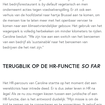
Het bedrijfsrestaurant is
by default
vegetarisch en men
onderneemt acties tegen voedselverspilling. Er zit ook een
verhuis van de hoofdzetel naar hartje Brussel aan te komen, om
de mensen toe te laten meer met het openbaar vervoer te
komen naar een klimaatvriendelijker gebouw. Het gebruik van het
wagenpark is volledig herbekeken om minder kilometers te rijden.
Caroline besluit: “We zijn toe aan een switch van het benoemen
van een bedrijf als ‘
sustainable
’ naar het benoemen van
bedrijven die het niet zijn.”
TERUGBLIK OP DE HR-FUNCTIE
SO FAR
Het HR-parcours van Caroline startte op het moment dat een
wereldcrisis haar intrede deed. Er is dus zeker leven in HR na
legal
. Als ze nu zou mogen kiezen tussen een juridische of een
HR-functie, dan is het antwoord duidelijk: “Mijn missie is om de
tijd te nemen om te connecteren en te appreciëren. Ik geloof erin