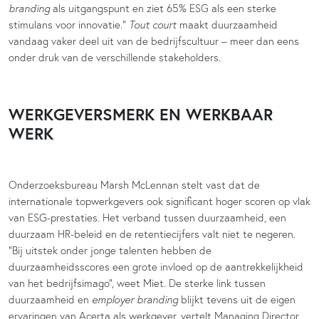
branding
als uitgangspunt en ziet 65% ESG als een sterke
stimulans voor innovatie.”
Tout court
maakt duurzaamheid
vandaag vaker deel uit van de bedrijfscultuur – meer dan eens
onder druk van de verschillende stakeholders.
WERKGEVERSMERK EN WERKBAAR
WERK
Onderzoeksbureau Marsh McLennan stelt vast dat de
internationale topwerkgevers ook significant hoger scoren op vlak
van ESG-prestaties. Het verband tussen duurzaamheid, een
duurzaam HR-beleid en de retentiecijfers valt niet te negeren.
“Bij uitstek onder jonge talenten hebben de
duurzaamheidsscores een grote invloed op de aantrekkelijkheid
van het bedrijfsimago”, weet Miet. De sterke link tussen
duurzaamheid en
employer branding
blijkt tevens uit de eigen
ervaringen van Acerta als werkgever, vertelt Managing Director