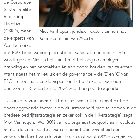
de Corporate
Sustainability
Reporting
Directive
(CSRD), maar
Miet Vanhegen, juridisch expert binnen het
de experts van
Kenniscentrum van Acerta
Acerta merken
dat ESG tegenwoordig ook steeds vaker als een opportuniteit
wordt gezien. Niet in het minst met het oog op employer
branding en het aantrekken én aan boord houden van talenten.
Want naast het milieuluik en de governance – de ‘E’ en ‘G’ van
ESG – staat het sociale aspect en het uittekenen van een
duurzaam HR-beleid anno 2024 zeer hoog op de agenda.
“Uit onze bevragingen blijkt dat het wettelijke aspect niet de
doorslaggevende factor is om duurzaamheid mee te nemen in de
bredere bedrijfsstrategie en zeker ook in de HR-strategie”, zegt
Miet Vanhegen. “Wel 80% van de organisaties geeft aan resoluut
achter de principes te staan en noemt duurzaamheid een
volwaardig facet van de visie. Daarnaast wijst 68% op
employer