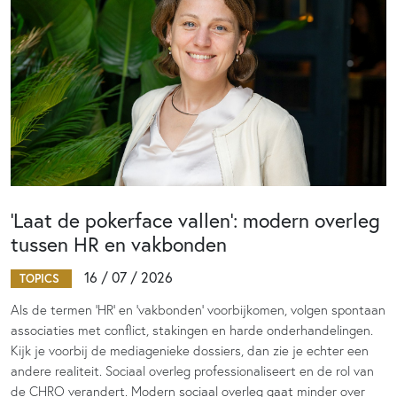
‘Laat de pokerface vallen’: modern overleg
tussen HR en vakbonden
16 / 07 / 2026
TOPICS
Als de termen 'HR' en 'vakbonden' voorbijkomen, volgen spontaan
associaties met conflict, stakingen en harde onderhandelingen.
Kijk je voorbij de mediagenieke dossiers, dan zie je echter een
andere realiteit. Sociaal overleg professionaliseert en de rol van
de CHRO verandert. Modern sociaal overleg gaat minder over