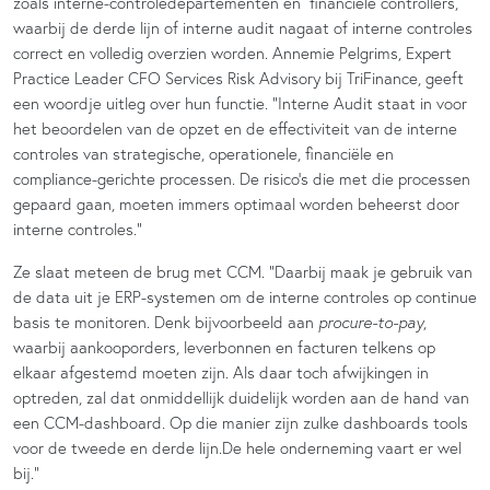
zoals interne-controledepartementen en financiële controllers,
waarbij de derde lijn of interne audit nagaat of interne controles
correct en volledig overzien worden. Annemie Pelgrims, Expert
Practice Leader CFO Services Risk Advisory bij TriFinance, geeft
een woordje uitleg over hun functie. “Interne Audit staat in voor
het beoordelen van de opzet en de effectiviteit van de interne
controles van strategische, operationele, financiële en
compliance-gerichte processen. De risico’s die met die processen
gepaard gaan, moeten immers optimaal worden beheerst door
interne controles.”
Ze slaat meteen de brug met CCM. “Daarbij maak je gebruik van
de data uit je ERP-systemen om de interne controles op continue
basis te monitoren. Denk bijvoorbeeld aan
procure-to-pay
,
waarbij aankooporders, leverbonnen en facturen telkens op
elkaar afgestemd moeten zijn. Als daar toch afwijkingen in
optreden, zal dat onmiddellijk duidelijk worden aan de hand van
een CCM-dashboard. Op die manier zijn zulke dashboards tools
voor de tweede en derde lijn.De hele onderneming vaart er wel
bij.”