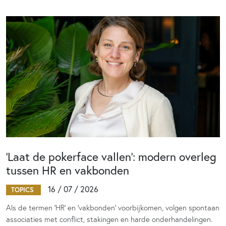
‘Laat de pokerface vallen’: modern overleg
tussen HR en vakbonden
16 / 07 / 2026
TOPICS
Als de termen 'HR' en 'vakbonden' voorbijkomen, volgen spontaan
associaties met conflict, stakingen en harde onderhandelingen.