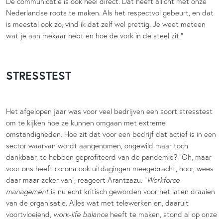
De communicatie is ook heel direct. Dat heeft allicht met onze
Nederlandse roots te maken. Als het respectvol gebeurt, en dat
is meestal ook zo, vind ik dat zelf wel prettig. Je weet meteen
wat je aan mekaar hebt en hoe de vork in de steel zit.”
STRESSTEST
Het afgelopen jaar was voor veel bedrijven een soort stresstest
om te kijken hoe ze kunnen omgaan met extreme
omstandigheden. Hoe zit dat voor een bedrijf dat actief is in een
sector waarvan wordt aangenomen, ongewild maar toch
dankbaar, te hebben geprofiteerd van de pandemie? “Oh, maar
voor ons heeft corona ook uitdagingen meegebracht, hoor, wees
daar maar zeker van”, reageert Arantzazu. “
Workforce
management
is nu echt kritisch geworden voor het laten draaien
van de organisatie. Alles wat met telewerken en, daaruit
voortvloeiend,
work-life balance
heeft te maken, stond al op onze