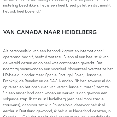
instelling beschikken. Het is een heel breed pallet en dat maakt
het ook heel boeiend.”
VAN CANADA NAAR HEIDELBERG
Als personeelslid van een behoorlijk groot en internationaal
opererend bedrijf, heeft Arantzazu Bueno al een heel stuk van
de wereld gezien en op heel wat continenten gewerkt. Dat
noemt zij onomwonden een voordeel. Momenteel overziet ze het
HR-beleid in onder meer Spanje, Portugal, Polen, Hongarije,
Frankrijk, de Benelux en de DACH-landen. “Ik ben sowieso al dol
op reizen en het opsnuiven van verschillende culturen”, zegt ze.
“In een ander land gaan wonen en werken is dan gewoon een
volgende stap. Ik zit nu in Heidelberg (een heel mooi stadje
trouwens), daarvoor zat ik in Philadelphia, daarvoor heb ik al
eerder in Duitsland gewoond, ik heb al in Nederland gezeten, in
Canada … Ook dat maakt deel uit van mijn werk: verschillende