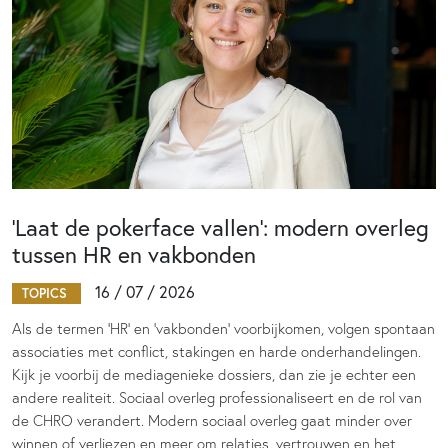
‘Laat de pokerface vallen’: modern overleg
tussen HR en vakbonden
16 / 07 / 2026
TOPICS
Als de termen 'HR' en 'vakbonden' voorbijkomen, volgen spontaan
associaties met conflict, stakingen en harde onderhandelingen.
Kijk je voorbij de mediagenieke dossiers, dan zie je echter een
andere realiteit. Sociaal overleg professionaliseert en de rol van
de CHRO verandert. Modern sociaal overleg gaat minder over
winnen of verliezen en meer om relaties, vertrouwen en het