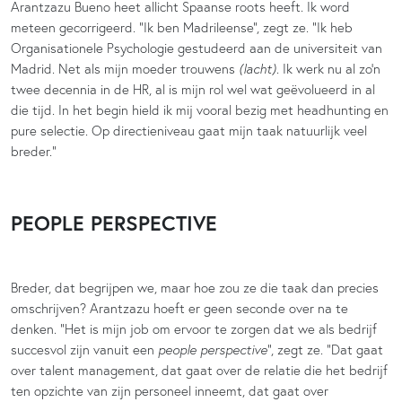
Arantzazu Bueno heet allicht Spaanse roots heeft. Ik word
meteen gecorrigeerd. “Ik ben Madrileense”, zegt ze. “Ik heb
Organisationele Psychologie gestudeerd aan de universiteit van
Madrid. Net als mijn moeder trouwens
(lacht)
. Ik werk nu al zo’n
twee decennia in de HR, al is mijn rol wel wat geëvolueerd in al
die tijd. In het begin hield ik mij vooral bezig met headhunting en
pure selectie. Op directieniveau gaat mijn taak natuurlijk veel
breder.”
PEOPLE PERSPECTIVE
Breder, dat begrijpen we, maar hoe zou ze die taak dan precies
omschrijven? Arantzazu hoeft er geen seconde over na te
denken. “Het is mijn job om ervoor te zorgen dat we als bedrijf
succesvol zijn vanuit een
people perspective
”, zegt ze. “Dat gaat
over talent management, dat gaat over de relatie die het bedrijf
ten opzichte van zijn personeel inneemt, dat gaat over