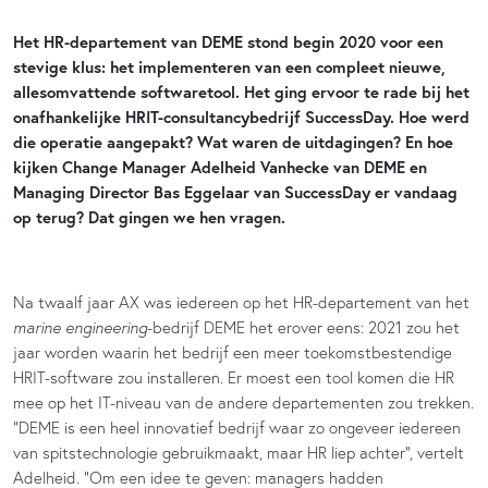
Het HR-departement van DEME stond begin 2020 voor een
stevige klus: het implementeren van een compleet nieuwe,
allesomvattende softwaretool. Het ging ervoor te rade bij het
onafhankelijke HRIT-consultancybedrijf SuccessDay. Hoe werd
die operatie aangepakt? Wat waren de uitdagingen? En hoe
kijken Change Manager Adelheid Vanhecke van DEME en
Managing Director Bas Eggelaar van SuccessDay er vandaag
op terug? Dat gingen we hen vragen.
Na twaalf jaar AX was iedereen op het HR-departement van het
marine engineering
-bedrijf
DEME het erover eens: 2021 zou het
jaar worden waarin het bedrijf een meer toekomstbestendige
HRIT-software zou installeren. Er moest een tool komen die HR
mee op het IT-niveau van de andere departementen zou trekken.
“DEME is een heel innovatief bedrijf waar zo ongeveer iedereen
van spitstechnologie gebruikmaakt, maar HR liep achter”, vertelt
Adelheid. “Om een idee te geven: managers hadden