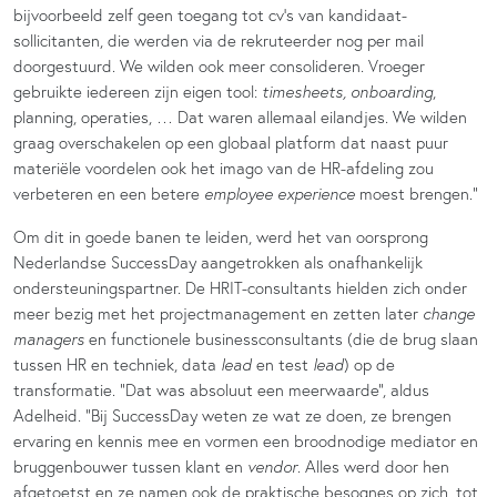
bijvoorbeeld zelf geen toegang tot cv’s van kandidaat-
sollicitanten, die werden via de rekruteerder nog per mail
doorgestuurd. We wilden ook meer consolideren. Vroeger
gebruikte iedereen zijn eigen tool:
timesheets, onboarding
,
planning, operaties, … Dat waren allemaal eilandjes. We wilden
graag overschakelen op een globaal platform dat naast puur
materiële voordelen ook het imago van de HR-afdeling zou
verbeteren en een betere
employee experience
moest brengen.”
Om dit in goede banen te leiden, werd het van oorsprong
Nederlandse SuccessDay aangetrokken als onafhankelijk
ondersteuningspartner. De HRIT-consultants hielden zich onder
meer bezig met het projectmanagement en zetten later
change
managers
en functionele businessconsultants (die de brug slaan
tussen HR en techniek, data
lead
en test
lead
) op de
transformatie. “Dat was absoluut een meerwaarde”, aldus
Adelheid. “Bij SuccessDay weten ze wat ze doen, ze brengen
ervaring en kennis mee en vormen een broodnodige mediator en
bruggenbouwer tussen klant en
vendor
. Alles werd door hen
afgetoetst en ze namen ook de praktische besognes op zich, tot