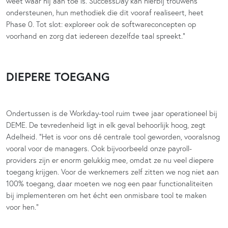
weet waar hij aan toe is. SuccessDay kan hierbij trouwens
ondersteunen, hun methodiek die dit vooraf realiseert, heet
Phase 0. Tot slot: exploreer ook de softwareconcepten op
voorhand en zorg dat iedereen dezelfde taal spreekt.”
DIEPERE TOEGANG
Ondertussen is de Workday-tool ruim twee jaar operationeel bij
DEME. De tevredenheid ligt in elk geval behoorlijk hoog, zegt
Adelheid. “Het is voor ons dé centrale tool geworden, vooralsnog
vooral voor de managers. Ook bijvoorbeeld onze payroll-
providers zijn er enorm gelukkig mee, omdat ze nu veel diepere
toegang krijgen. Voor de werknemers zelf zitten we nog niet aan
100% toegang, daar moeten we nog een paar functionaliteiten
bij implementeren om het écht een onmisbare tool te maken
voor hen.”