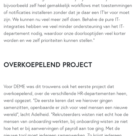
bijvoorbeeld zelf heel gemakkelijk workflows met toestemmingen
of notificaties installeren zonder dat je daar een IT’er voor moet
zijn. We kunnen nu veel meer zelf doen. Behalve de pure IT-
integraties hebben we veel minder ondersteuning van het IT-
departement nodig, waardoor onze doorlooptijden veel korter
worden en we zelf prioriteiten kunnen stellen.”
OVERKOEPELEND PROJECT
Voor DEME was dit trouwens ook het eerste project dat
overkoepelend, over de verschillende HR-departementen heen,
werd opgezet. “De eerste keren dat we hierover gingen
samenzitten, openbaarde er zich voor veel mensen een nieuwe
wereld”, lacht Adelheid. “Rekruteerders wisten niet echt hoe de
mensen van
onboarding
werkten, bij
onboarding
wisten ze niet
hoe het er bij aanwervingen of payroll aan toe ging. Met de
nieuwe tool moet iedereen samenwerken. Zo krijgt iedereen