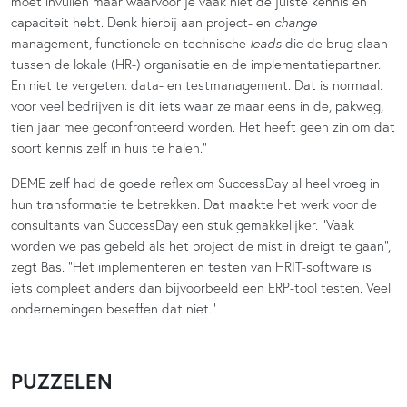
moet invullen maar waarvoor je vaak niet de juiste kennis en
capaciteit hebt. Denk hierbij aan project- en
change
management, functionele en technische
leads
die de brug slaan
tussen de lokale (HR-) organisatie en de implementatiepartner.
En niet te vergeten: data- en testmanagement. Dat is normaal:
voor veel bedrijven is dit iets waar ze maar eens in de, pakweg,
tien jaar mee geconfronteerd worden. Het heeft geen zin om dat
soort kennis zelf in huis te halen.”
DEME zelf had de goede reflex om SuccessDay al heel vroeg in
hun transformatie te betrekken. Dat maakte het werk voor de
consultants van SuccessDay een stuk gemakkelijker. “Vaak
worden we pas gebeld als het project de mist in dreigt te gaan”,
zegt Bas. “Het implementeren en testen van HRIT-software is
iets compleet anders dan bijvoorbeeld een ERP-tool testen. Veel
ondernemingen beseffen dat niet.”
PUZZELEN