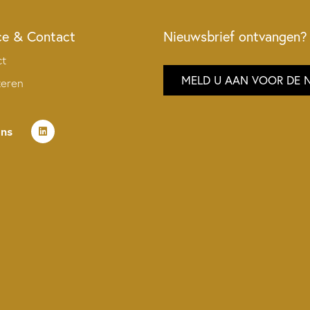
ce & Contact
Nieuwsbrief ontvangen?
ct
MELD U AAN VOOR DE 
teren
ons