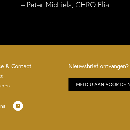
– Peter Michiels, CHRO Elia
ce & Contact
Nieuwsbrief ontvangen?
ct
MELD U AAN VOOR DE 
teren
ons