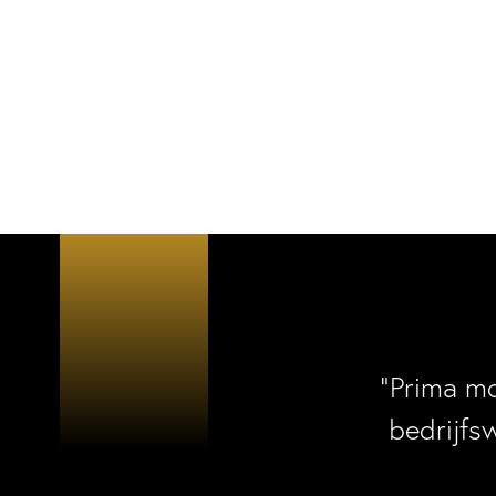
“Prima m
bedrijfs