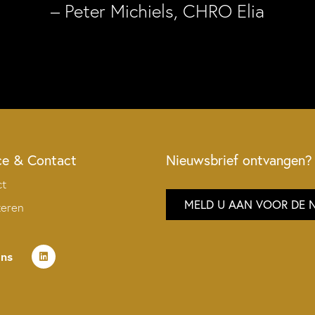
– Peter Michiels, CHRO Elia
ce & Contact
Nieuwsbrief ontvangen?
ct
MELD U AAN VOOR DE 
teren
ons