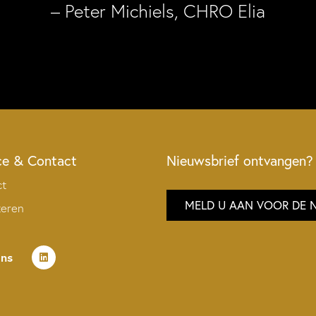
– Peter Michiels, CHRO Elia
ce & Contact
Nieuwsbrief ontvangen?
ct
MELD U AAN VOOR DE 
teren
ons