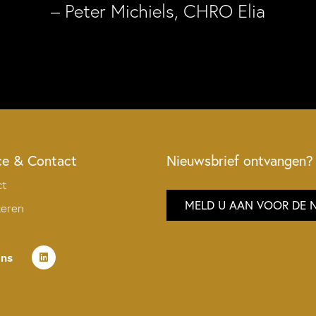
– Peter Michiels, CHRO Elia
ce & Contact
Nieuwsbrief ontvangen?
ct
MELD U AAN VOOR DE 
teren
ons