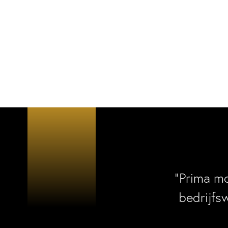
“Prima m
bedrijfs