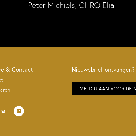
– Peter Michiels, CHRO Elia
ce & Contact
Nieuwsbrief ontvangen?
ct
MELD U AAN VOOR DE 
teren
ons