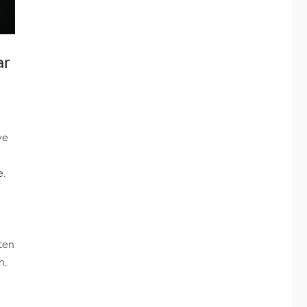
ar
we
e.
ten
n.