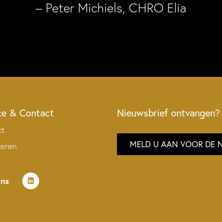
– Peter Michiels, CHRO Elia
ce & Contact
Nieuwsbrief ontvangen?
ct
MELD U AAN VOOR DE 
teren
ons