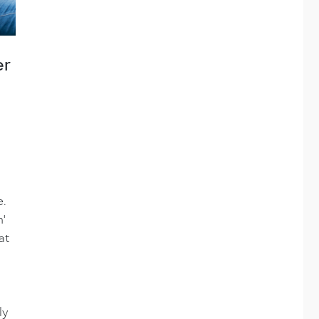
er
e.
n'
at
ly