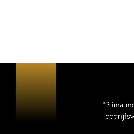
“Prima m
bedrijfs