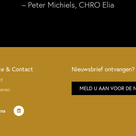
– Peter Michiels, CHRO Elia
ce & Contact
Nieuwsbrief ontvangen?
ct
MELD U AAN VOOR DE 
teren
ons