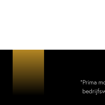
“Prima m
bedrijfs