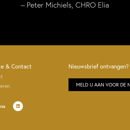
– Peter Michiels, CHRO Elia
ce & Contact
Nieuwsbrief ontvangen?
ct
MELD U AAN VOOR DE 
teren
ons