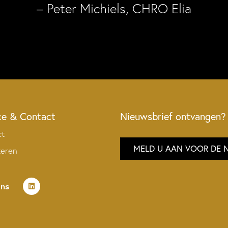
– Peter Michiels, CHRO Elia
ce & Contact
Nieuwsbrief ontvangen?
ct
MELD U AAN VOOR DE 
teren
ons