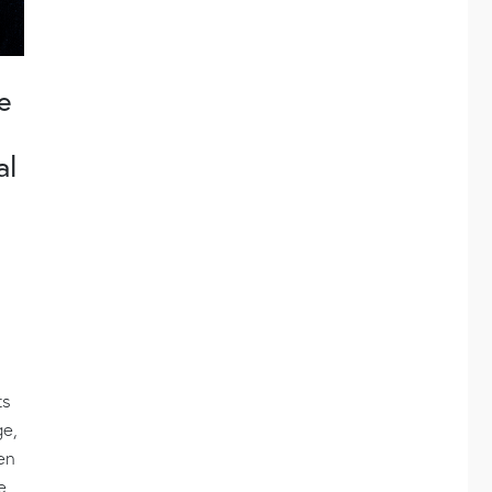
e
al
ts
ge,
en
e