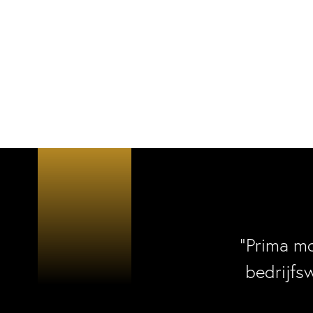
“Prima m
bedrijfs