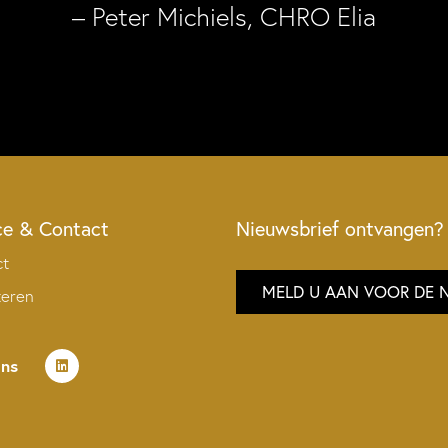
– Peter Michiels, CHRO Elia
ce & Contact
Nieuwsbrief ontvangen?
ct
MELD U AAN VOOR DE 
teren
ons