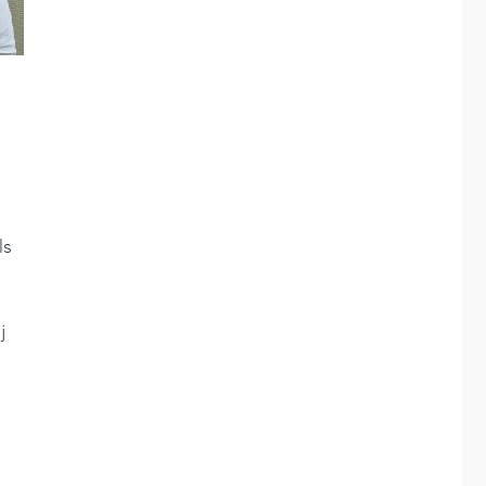
d
ls
j