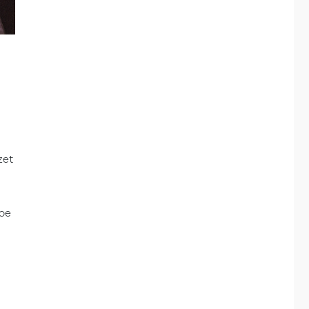
zet
hoe