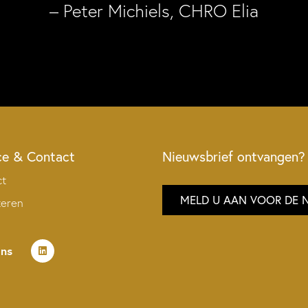
– Peter Michiels, CHRO Elia
ce & Contact
Nieuwsbrief ontvangen?
ct
MELD U AAN VOOR DE 
teren
ons