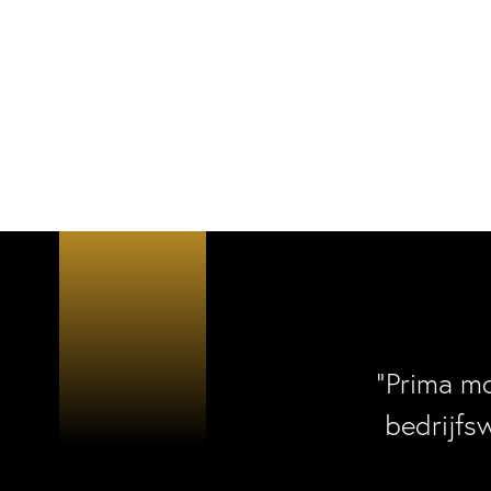
“Prima m
bedrijfs