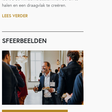
halen en een draagvlak te creëren.
LEES VERDER
SFEERBEELDEN