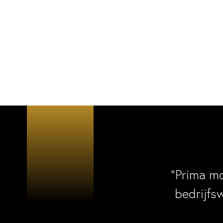
“Prima m
bedrijfs