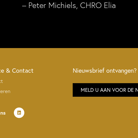
– Peter Michiels, CHRO Elia
ce & Contact
Nieuwsbrief ontvangen?
ct
MELD U AAN VOOR DE 
teren
ons