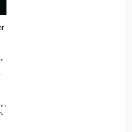
ar
we
e.
ten
n.