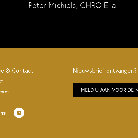
– Peter Michiels, CHRO Elia
ce & Contact
Nieuwsbrief ontvangen?
ct
MELD U AAN VOOR DE 
teren
ons