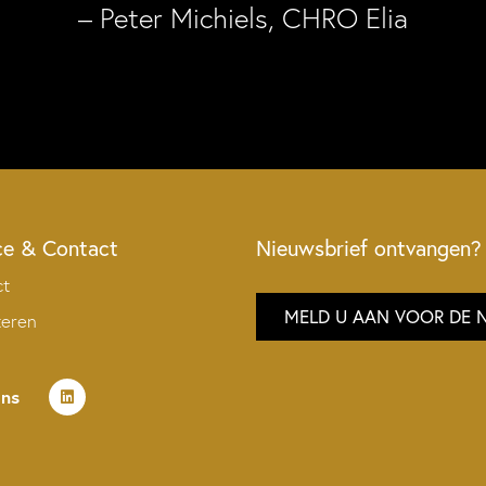
– Peter Michiels, CHRO Elia
ce & Contact
Nieuwsbrief ontvangen?
ct
MELD U AAN VOOR DE 
teren
ons