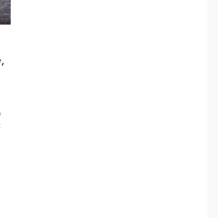
,
n
t