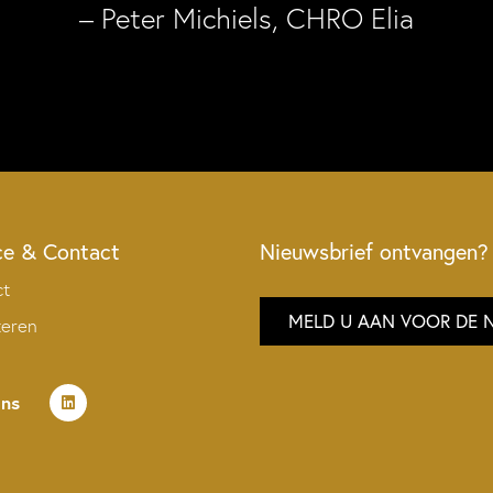
– Peter Michiels, CHRO Elia
ce & Contact
Nieuwsbrief ontvangen?
ct
MELD U AAN VOOR DE 
teren
ons