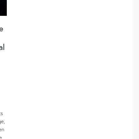
e
al
ts
ge,
en
e