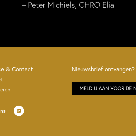
– Peter Michiels, CHRO Elia
ce & Contact
Nieuwsbrief ontvangen?
ct
MELD U AAN VOOR DE 
teren
ons