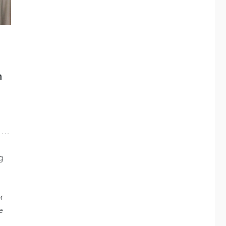
n
, …
g
r
e