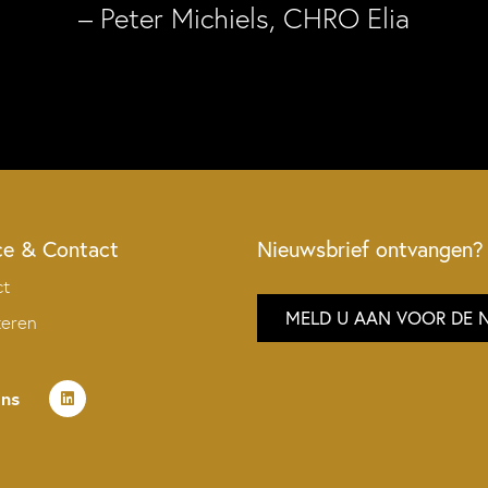
– Peter Michiels, CHRO Elia
ce & Contact
Nieuwsbrief ontvangen?
ct
MELD U AAN VOOR DE 
teren
ons