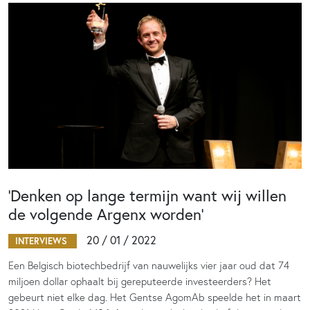
‘Denken op lange termijn want wij willen
de volgende Argenx worden’
20 / 01 / 2022
INTERVIEWS
Een Belgisch biotechbedrijf van nauwelijks vier jaar oud dat 74
miljoen dollar ophaalt bij gereputeerde investeerders? Het
gebeurt niet elke dag. Het Gentse AgomAb speelde het in maart