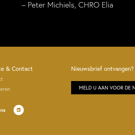
– Peter Michiels, CHRO Elia
ce & Contact
Nieuwsbrief ontvangen?
ct
MELD U AAN VOOR DE 
teren
ons