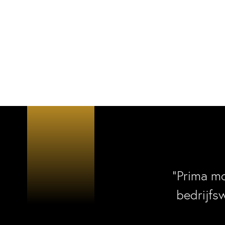
“Prima m
bedrijfs