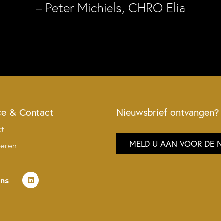
– Peter Michiels, CHRO Elia
ce & Contact
Nieuwsbrief ontvangen?
ct
MELD U AAN VOOR DE 
teren
ons