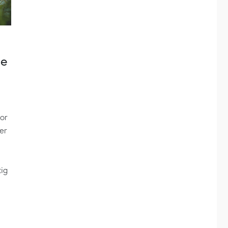
de
or
er
tig