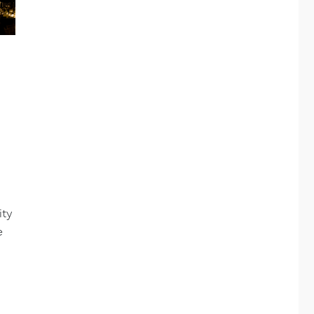
ity
e