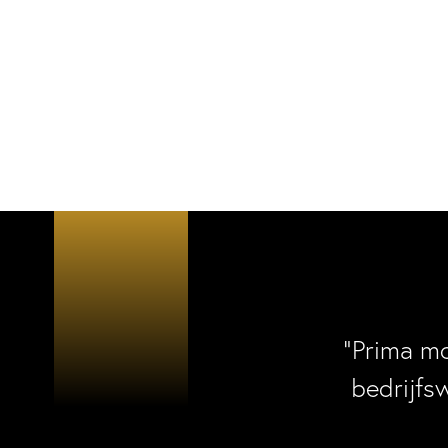
“Prima m
bedrijfs