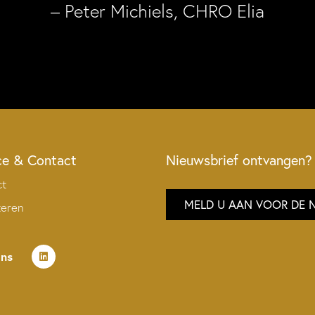
– Peter Michiels, CHRO Elia
ce & Contact
Nieuwsbrief ontvangen?
ct
MELD U AAN VOOR DE 
teren
ons