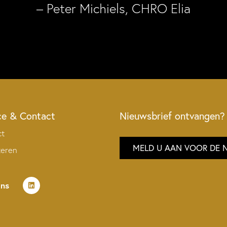
– Peter Michiels, CHRO Elia
ce & Contact
Nieuwsbrief ontvangen?
ct
MELD U AAN VOOR DE 
teren
ons