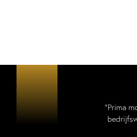
“Prima m
bedrijfs