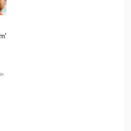
m’
in