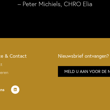
– Peter Michiels, CHRO Elia
ce & Contact
Nieuwsbrief ontvangen?
ct
MELD U AAN VOOR DE 
teren
ons