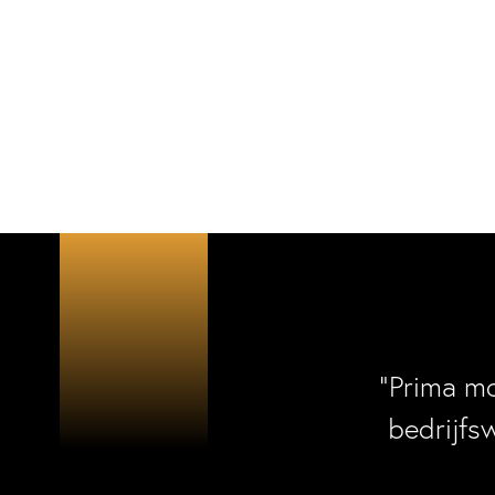
“Prima m
bedrijfs