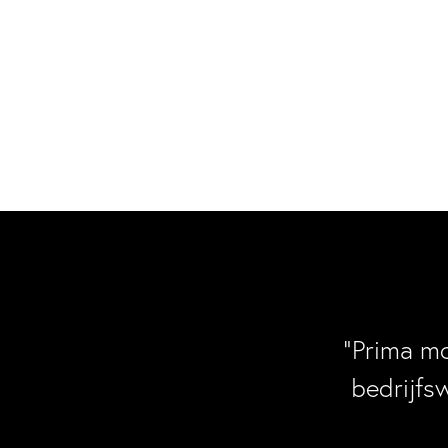
“Prima m
bedrijfs