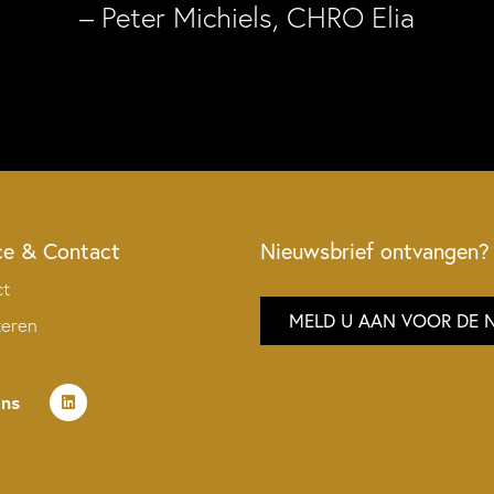
– Peter Michiels, CHRO Elia
ce & Contact
Nieuwsbrief ontvangen?
ct
MELD U AAN VOOR DE 
teren
ons